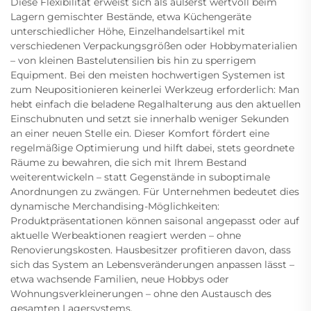
Diese Flexibilität erweist sich als äußerst wertvoll beim
Lagern gemischter Bestände, etwa Küchengeräte
unterschiedlicher Höhe, Einzelhandelsartikel mit
verschiedenen Verpackungsgrößen oder Hobbymaterialien
– von kleinen Bastelutensilien bis hin zu sperrigem
Equipment. Bei den meisten hochwertigen Systemen ist
zum Neupositionieren keinerlei Werkzeug erforderlich: Man
hebt einfach die beladene Regalhalterung aus den aktuellen
Einschubnuten und setzt sie innerhalb weniger Sekunden
an einer neuen Stelle ein. Dieser Komfort fördert eine
regelmäßige Optimierung und hilft dabei, stets geordnete
Räume zu bewahren, die sich mit Ihrem Bestand
weiterentwickeln – statt Gegenstände in suboptimale
Anordnungen zu zwängen. Für Unternehmen bedeutet dies
dynamische Merchandising-Möglichkeiten:
Produktpräsentationen können saisonal angepasst oder auf
aktuelle Werbeaktionen reagiert werden – ohne
Renovierungskosten. Hausbesitzer profitieren davon, dass
sich das System an Lebensveränderungen anpassen lässt –
etwa wachsende Familien, neue Hobbys oder
Wohnungsverkleinerungen – ohne den Austausch des
gesamten Lagersystems.