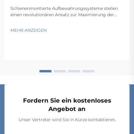
Schienenmontierte Aufbewahrungssysteme stellen
einen revolutionären Ansatz zur Maximierung der
Raumeffizienz in Lagern, Büros und Industrieanlagen
dar. Durch die Nutzung wandmontierter
MEHR ANZEIGEN
Schienensysteme, die bewegliche
Aufbewahrungskomponenten tragen, ermöglichen
diese Lösungen eine...
Fordern Sie ein kostenloses
Angebot an
Unser Vertreter wird Sie in Kürze kontaktieren.