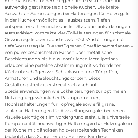
minimalistisch-modern eingerichtete Räume oder für
aufwendig gestaltete traditionelle Küchen. Die breite
Auswahl an Abmessungen bei Halterungen für Holzregale
in der Küche ermöglicht es Hausbesitzern, Tiefen
entsprechend ihren individuellen Stauraumanforderungen
auszuwählen: kompakte vier-Zoll-Halterungen für schmale
Gewürzregale oder robuste zwölf-Zoll-Ausführungen für
tiefe Vorratsregale. Die verfügbaren Oberflächenvarianten –
von pulverbeschichteten Farben über metallische
Beschichtungen bis hin zu natürlichen Metallpatinas –
erlauben eine perfekte Abstimmung mit vorhandenen
Küchenbeschlägen wie Schubkasten- und Türgriffen,
Armaturen und Beleuchtungskörpern. Diese
Gestaltungsfreiheit erstreckt sich auch auf
Spezialanwendungen wie Eckhalterungen zur optimalen
Nutzung ungewöhnlicher Raumgeometrien,
Hochlasthalterungen für Topfregale sowie filigrane,
schlanke Halterungen für Ausstellungsregale, bei denen
visuelle Leichtigkeit im Vordergrund steht. Die universelle
Kompatibilität hochwertiger Halterungen für Holzregale in
der Küche mit gängigen holzverarbeitenden Techniken
bedeutet, dass Schreiner und Heimwerker diese