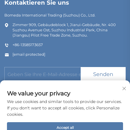
Kontaktieren Sie uns
Bomeda International Trading (Suzhou) Co., Ltd.
Zimmer 909, Gebäudeblock 1, Jiarui-Gebäude, Nr. 400
Suzhou Avenue Ost, Suzhou Industrial Park, China
(Jiangsu) Pilot Free Trade Zone, Suzhou.
+86-13585173657
[email protected]
Senden
We value your privacy
We use cookies and similar tools to provide our services.
If you don't want to accept all cookies, click Personalize
Urheberrecht © 2026 Bomeda International Trading (Suzhou)
cookies.
Co., Ltd. Alle Rechte vorbehalten.
Datenschutzrichtlinie
Accept all