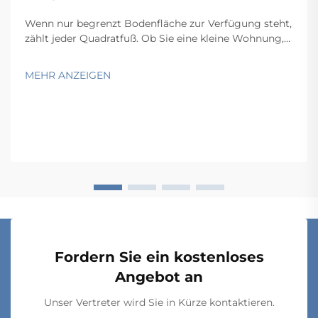
Wenn nur begrenzt Bodenfläche zur Verfügung steht,
zählt jeder Quadratfuß. Ob Sie eine kleine Wohnung,
ein kompaktes Home-Office, eine schmale Garage
oder einen beengten gewerblichen Lagerraum
MEHR ANZEIGEN
organisieren – die Herausforderung bleibt dieselbe:
Wie bringen Sie mehr in weniger Platz unter? Der ...
Fordern Sie ein kostenloses
Angebot an
Unser Vertreter wird Sie in Kürze kontaktieren.