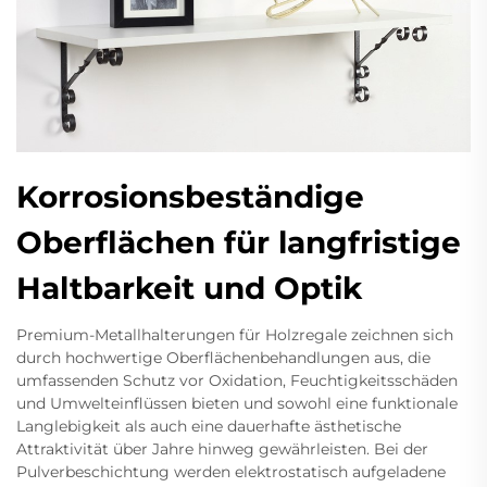
Korrosionsbeständige
Oberflächen für langfristige
Haltbarkeit und Optik
Premium-Metallhalterungen für Holzregale zeichnen sich
durch hochwertige Oberflächenbehandlungen aus, die
umfassenden Schutz vor Oxidation, Feuchtigkeitsschäden
und Umwelteinflüssen bieten und sowohl eine funktionale
Langlebigkeit als auch eine dauerhafte ästhetische
Attraktivität über Jahre hinweg gewährleisten. Bei der
Pulverbeschichtung werden elektrostatisch aufgeladene