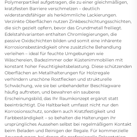
Polymerpartikel aufgetragen, die zu einer gleichmäßigen,
kratzfesten Barriere verschmelzen – deutlich
widerstandsfähiger als herkömmliche Lackierungen.
Verzinkte Oberflächen nutzen Zinkbeschichtungsschichten,
die sich gezielt opfern, bevor das Grundmetall freiliegt.
Edelstahlvarianten enthalten Chromlegierungen, die
passive Oxidschichten bilden und somit eine inhärente
Korrosionsbeständigkeit ohne zusätzliche Behandlung
verleihen – ideal für feuchte Umgebungen wie
Wäschereien, Badezimmer oder Küstenimmobilien mit
konstant hoher Feuchtigkeitsbelastung. Diese schützenden
Oberflächen an Metallhalterungen für Holzregale
verhindern unschöne Rostflecken und strukturelle
Schwächung, wie sie bei unbehandelter Beschlagware
häufig auftreten, und bewahren ein sauberes
Erscheinungsbild, das Ihr Raumkonzept ergänzt statt
beeinträchtigt. Die Haltbarkeit umfasst nicht nur den
Korrosionsschutz, sondern auch Kratzfestigkeit und
Farbbeständigkeit – so behalten die Halterungen ihr
ursprüngliches Aussehen selbst bei regelmäßigem Kontakt
beim Beladen und Reinigen der Regale. Für kommerzielle
Anwendungen, bei denen die professionelle Präsentation