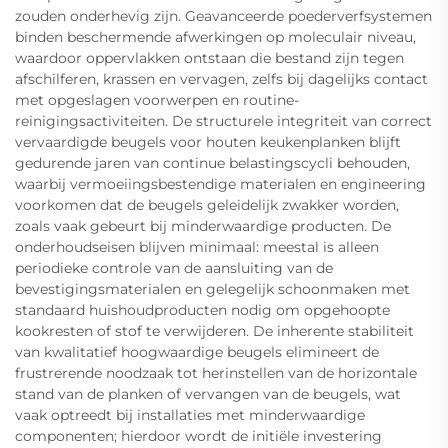
zouden onderhevig zijn. Geavanceerde poederverfsystemen
binden beschermende afwerkingen op moleculair niveau,
waardoor oppervlakken ontstaan die bestand zijn tegen
afschilferen, krassen en vervagen, zelfs bij dagelijks contact
met opgeslagen voorwerpen en routine-
reinigingsactiviteiten. De structurele integriteit van correct
vervaardigde beugels voor houten keukenplanken blijft
gedurende jaren van continue belastingscycli behouden,
waarbij vermoeiingsbestendige materialen en engineering
voorkomen dat de beugels geleidelijk zwakker worden,
zoals vaak gebeurt bij minderwaardige producten. De
onderhoudseisen blijven minimaal: meestal is alleen
periodieke controle van de aansluiting van de
bevestigingsmaterialen en gelegelijk schoonmaken met
standaard huishoudproducten nodig om opgehoopte
kookresten of stof te verwijderen. De inherente stabiliteit
van kwalitatief hoogwaardige beugels elimineert de
frustrerende noodzaak tot herinstellen van de horizontale
stand van de planken of vervangen van de beugels, wat
vaak optreedt bij installaties met minderwaardige
componenten; hierdoor wordt de initiële investering