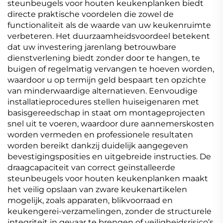
steunbeugels voor houten keukenplanken biedt
directe praktische voordelen die zowel de
functionaliteit als de waarde van uw keukenruimte
verbeteren. Het duurzaamheidsvoordeel betekent
dat uw investering jarenlang betrouwbare
dienstverlening biedt zonder door te hangen, te
buigen of regelmatig vervangen te hoeven worden,
waardoor u op termijn geld bespaart ten opzichte
van minderwaardige alternatieven. Eenvoudige
installatieprocedures stellen huiseigenaren met
basisgereedschap in staat om montageprojecten
snel uit te voeren, waardoor dure aannemerskosten
worden vermeden en professionele resultaten
worden bereikt dankzij duidelijk aangegeven
bevestigingsposities en uitgebreide instructies. De
draagcapaciteit van correct geïnstalleerde
steunbeugels voor houten keukenplanken maakt
het veilig opslaan van zware keukenartikelen
mogelijk, zoals apparaten, blikvoorraad en
keukengerei-verzamelingen, zonder de structurele
integriteit in gevaar te brengen of veiligheidsrisico’s