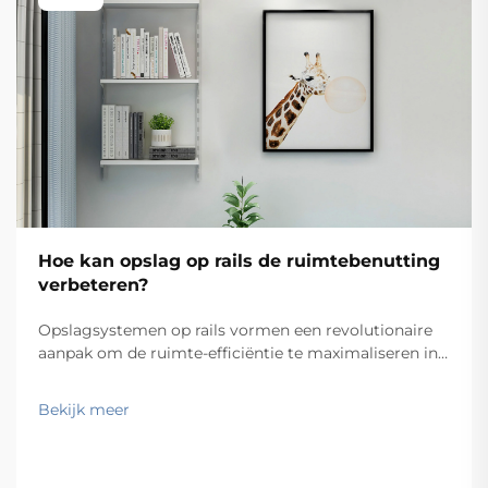
Hoe kan opslag op rails de ruimtebenutting
verbeteren?
Opslagsystemen op rails vormen een revolutionaire
aanpak om de ruimte-efficiëntie te maximaliseren in
magazijnen, kantoren en industriële faciliteiten. Door
gebruik te maken van wandbevestigde railsystemen
Bekijk meer
die beweegbare opslagcomponenten ondersteunen,
maken deze oplossingen het moge...