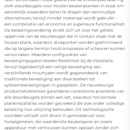
stelt steunbeugels voor houten keukenplanken in staat om
aanzienlijk zwaardere lasten te dragen dan eenvoudige
alternatieven, terwijl minder materiaal wordt gebruikt –
een combinatie van economie en superieure functionaliteit.
De belastingsverdeling strekt zich uit over het gehele
oppervlak van de steunbeugel dat in contact staat met de
houten plank, waardoor drukpunten worden geëlimineerd
die op langere termijn houtcompressie of scheuren kunnen
veroorzaken. Meerdere configuraties van
bevestigingsgaten bieden flexibiliteit bij de installatie,
terwijl tegelijkertijd een veilige bevestiging aan
verschillende muurtypen wordt gegarandeerd, van
traditionele bevestiging aan dwarsbalken tot
systeembevestigingen in gipsplaten. De nauwkeurige
productietoleranties garanderen consistente prestaties van
alle steunbeugels binnen een set, waardoor horizontale
plankinstallaties worden gecreëerd die ook onder volledige
belasting hun uitlijning behouden. Dit technologische
voordeel vertaalt zich direct in gemoedsrust voor
huiseigenaren, die waardevolle keukengerei en zware
apparatuur met vertrouwen kunnen opslaan zonder zich