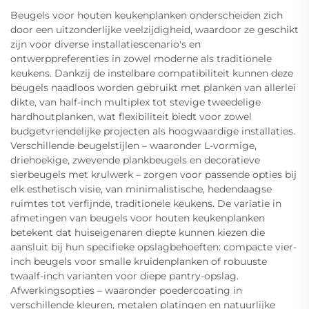
Beugels voor houten keukenplanken onderscheiden zich
door een uitzonderlijke veelzijdigheid, waardoor ze geschikt
zijn voor diverse installatiescenario's en
ontwerppreferenties in zowel moderne als traditionele
keukens. Dankzij de instelbare compatibiliteit kunnen deze
beugels naadloos worden gebruikt met planken van allerlei
dikte, van half-inch multiplex tot stevige tweedelige
hardhoutplanken, wat flexibiliteit biedt voor zowel
budgetvriendelijke projecten als hoogwaardige installaties.
Verschillende beugelstijlen – waaronder L-vormige,
driehoekige, zwevende plankbeugels en decoratieve
sierbeugels met krulwerk – zorgen voor passende opties bij
elk esthetisch visie, van minimalistische, hedendaagse
ruimtes tot verfijnde, traditionele keukens. De variatie in
afmetingen van beugels voor houten keukenplanken
betekent dat huiseigenaren diepte kunnen kiezen die
aansluit bij hun specifieke opslagbehoeften: compacte vier-
inch beugels voor smalle kruidenplanken of robuuste
twaalf-inch varianten voor diepe pantry-opslag.
Afwerkingsopties – waaronder poedercoating in
verschillende kleuren, metalen platingen en natuurlijke