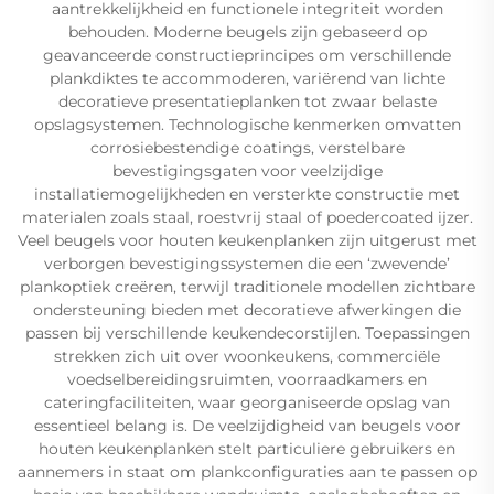
aantrekkelijkheid en functionele integriteit worden
behouden. Moderne beugels zijn gebaseerd op
geavanceerde constructieprincipes om verschillende
plankdiktes te accommoderen, variërend van lichte
decoratieve presentatieplanken tot zwaar belaste
opslagsystemen. Technologische kenmerken omvatten
corrosiebestendige coatings, verstelbare
bevestigingsgaten voor veelzijdige
installatiemogelijkheden en versterkte constructie met
materialen zoals staal, roestvrij staal of poedercoated ijzer.
Veel beugels voor houten keukenplanken zijn uitgerust met
verborgen bevestigingssystemen die een ‘zwevende’
plankoptiek creëren, terwijl traditionele modellen zichtbare
ondersteuning bieden met decoratieve afwerkingen die
passen bij verschillende keukendecorstijlen. Toepassingen
strekken zich uit over woonkeukens, commerciële
voedselbereidingsruimten, voorraadkamers en
cateringfaciliteiten, waar georganiseerde opslag van
essentieel belang is. De veelzijdigheid van beugels voor
houten keukenplanken stelt particuliere gebruikers en
aannemers in staat om plankconfiguraties aan te passen op