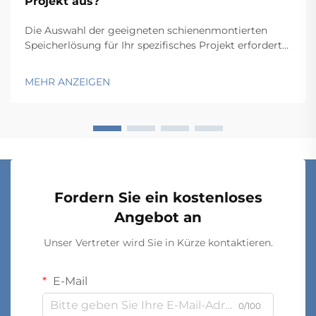
Projekt aus?
Die Auswahl der geeigneten schienenmontierten
Speicherlösung für Ihr spezifisches Projekt erfordert
eine sorgfältige Abwägung mehrerer technischer und
betrieblicher Faktoren, die sich unmittelbar auf
MEHR ANZEIGEN
Funktionalität und Langzeitperformance auswirken.
Der Entscheidungsprozess umfasst …
Fordern Sie ein kostenloses
Angebot an
Unser Vertreter wird Sie in Kürze kontaktieren.
E-Mail
0/100