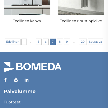
Teollinen kahva
Teollinen ripustinpidike
...
...
Edellinen
1
5
6
7
8
9
20
Seuraava
Palvelumme
Tuotteet