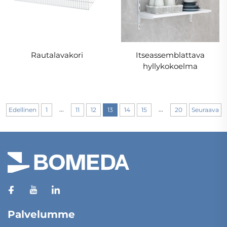
Rautalavakori
Itseassemblattava
hyllykokoelma
...
...
Edellinen
1
11
12
13
14
15
20
Seuraava
Palvelumme