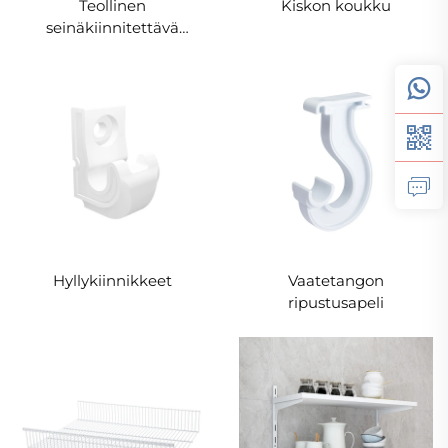
Teollinen
Kiskon koukku
seinäkiinnitettävä
pullopidike
Hyllykiinnikkeet
Vaatetangon
ripustusapeli