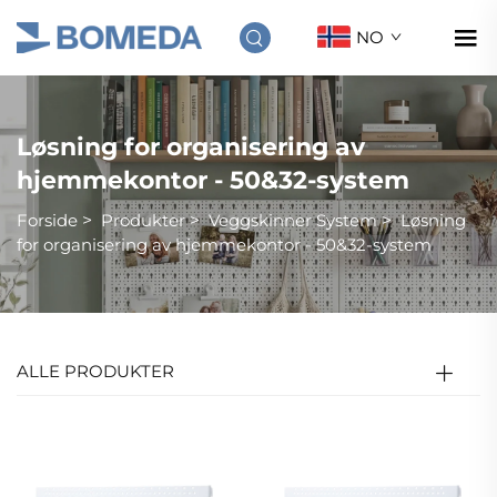
NO
Løsning for organisering av
hjemmekontor - 50&32-system
Forside
>
Produkter
>
Veggskinner System
>
Løsning
for organisering av hjemmekontor - 50&32-system
ALLE PRODUKTER