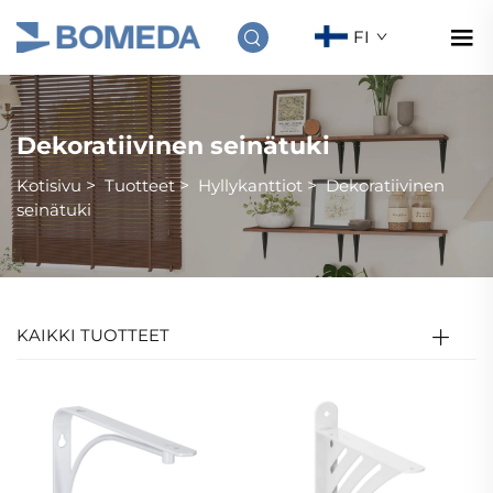
FI
Dekoratiivinen seinätuki
Kotisivu
>
Tuotteet
>
Hyllykanttiot
>
Dekoratiivinen
seinätuki
KAIKKI TUOTTEET