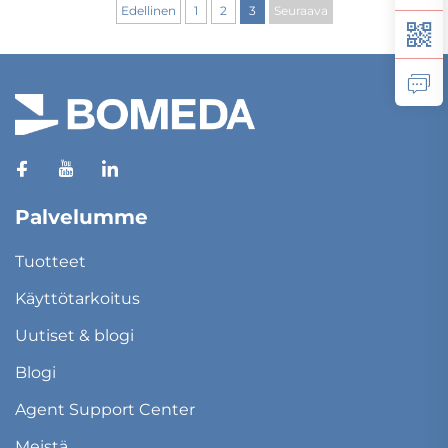
Edellinen
1
2
3
Seuraava
Palvelumme
Tuotteet
Käyttötarkoitus
Uutiset & blogi
Blogi
Agent Support Center
Meistä