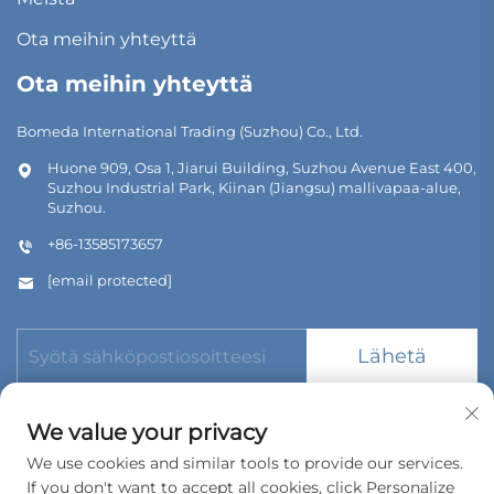
Ota meihin yhteyttä
Ota meihin yhteyttä
Bomeda International Trading (Suzhou) Co., Ltd.
Huone 909, Osa 1, Jiarui Building, Suzhou Avenue East 400,
Suzhou Industrial Park, Kiinan (Jiangsu) mallivapaa-alue,
Suzhou.
+86-13585173657
[email protected]
Lähetä
We value your privacy
We use cookies and similar tools to provide our services.
If you don't want to accept all cookies, click Personalize
Tekijänoikeus © 2026 Bomeda International Trading (Suzhou)