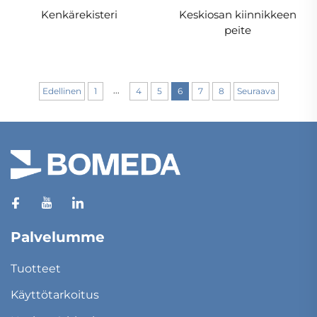
Kenkärekisteri
Keskiosan kiinnikkeen
peite
...
Edellinen
1
4
5
6
7
8
Seuraava
Palvelumme
Tuotteet
Käyttötarkoitus