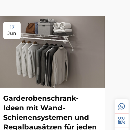
17
1
Jun
Ju
Garderobenschrank-
An
Ideen mit Wand-
Wa
Schienensystemen und
ve
Regalbausätzen für jeden
Ei