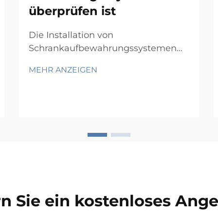
überprüfen ist
Die Installation von
Schrankaufbewahrungssystemen
erfordert sorgfältige Vorbereitung
MEHR ANZEIGEN
und systematische Überprüfung,
um eine optimale Funktionalität
und Langlebigkeit zu gewährleisten.
Professionelle Auftragnehmer und
Facility-Manager wissen, dass
erfolgreiche Installationen von
Schrankaufbewahrungssystemen
d...
n Sie ein kostenloses Ang