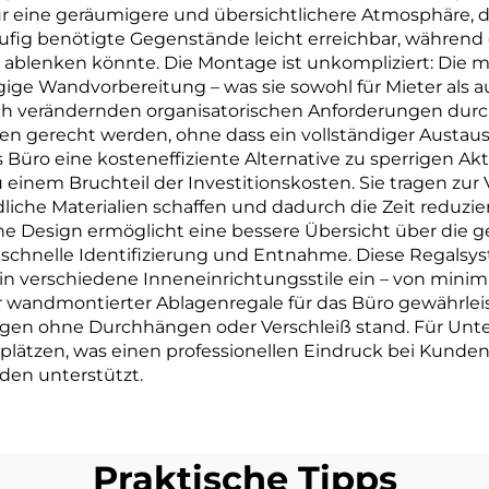
ür eine geräumigere und übersichtlichere Atmosphäre, di
ufig benötigte Gegenstände leicht erreichbar, während
ablenken könnte. Die Montage ist unkompliziert: Die m
ge Wandvorbereitung – was sie sowohl für Mieter als 
ich verändernden organisatorischen Anforderungen durc
gerecht werden, ohne dass ein vollständiger Austausch 
s Büro eine kosteneffiziente Alternative zu sperrige
zu einem Bruchteil der Investitionskosten. Sie tragen zur
edliche Materialien schaffen und dadurch die Zeit reduz
ne Design ermöglicht eine bessere Übersicht über die 
o schnelle Identifizierung und Entnahme. Diese Regals
 verschiedene Inneneinrichtungsstile ein – von minimali
r wandmontierter Ablagenregale für das Büro gewährleist
gen ohne Durchhängen oder Verschleiß stand. Für Unte
lätzen, was einen professionellen Eindruck bei Kunden
nden unterstützt.
Praktische Tipps