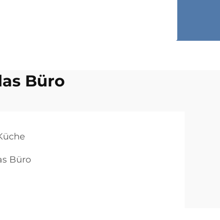
das Büro
 Küche
as Büro