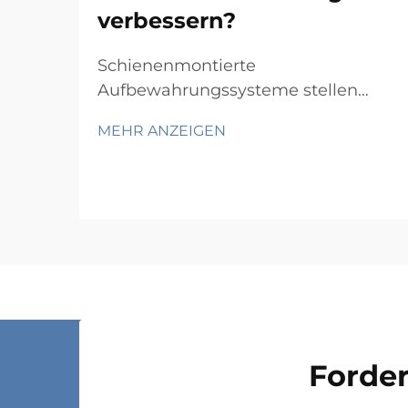
verbessern?
Schienenmontierte
Aufbewahrungssysteme stellen
einen revolutionären Ansatz zur
MEHR ANZEIGEN
Maximierung der Raumeffizienz in
Lagern, Büros und Industrieanlagen
dar. Durch die Nutzung
wandmontierter Schienensysteme,
die bewegliche
Aufbewahrungskomponenten
tragen, ermöglichen diese
Lösungen eine...
Forder