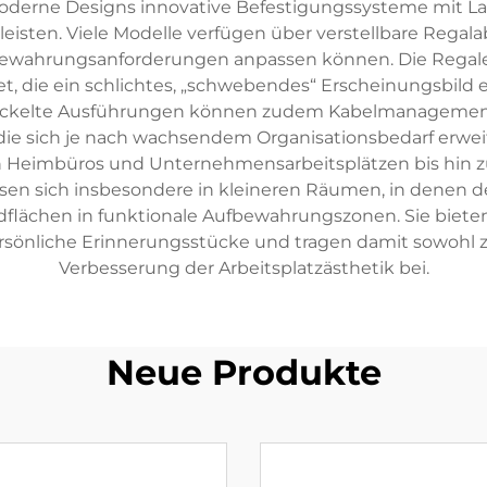
oderne Designs innovative Befestigungssysteme mit Las
rleisten. Viele Modelle verfügen über verstellbare Rega
ufbewahrungsanforderungen anpassen können. Die Regale
, die ein schlichtes, „schwebendes“ Erscheinungsbild
ickelte Ausführungen können zudem Kabelmanagement-
e sich je nach wachsendem Organisationsbedarf erweit
Heimbüros und Unternehmensarbeitsplätzen bis hin zu 
en sich insbesondere in kleineren Räumen, in denen der
lächen in funktionale Aufbewahrungszonen. Sie bieten P
rsönliche Erinnerungsstücke und tragen damit sowohl zu
Verbesserung der Arbeitsplatzästhetik bei.
Neue Produkte