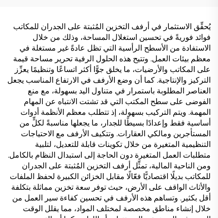
يُحقِّق الاستثمار في أرفف التخزين المُثبتة على الجدران للمكاتب
فوائد فوريةً في تحسين استغلال المساحة، وذلك من خلال
الاستفادة من الأسطح الرأسية التي تظل عادةً غير مستغلة في
معظم بيئات العمل. وتتيح هذه الحلول الرفية تحرير مساحة قيمة
على المكاتب والأرضيات، ما يخلق جوًّا أكثر اتساعًا وتنظيمًا يعزِّز
التركيز والإنتاجية. كما أن وضع الأرفف في الارتفاع المناسب يجعل
العناصر المطلوبة باستمرار في متناول اليد بسهولة، مع منع
الفوضى على سطح المكتب التي قد تشتت الانتباه عن المهام
المهمة. ويتم التركيب بسهولة، إذ تتطلب معظم الأنظمة أدوات
أساسية فقط وإعدادًا بسيطًا للجدار، ما يجعلها مناسبةً لكلٍّ من
المستأجرين ومالكي العقارات. وتتكيف الأرفف مع الاحتياجات
التنظيمية المتغيرة من خلال تكوينات قابلة للتعديل، لتلبية
متطلبات العمل المتغيرة دون الحاجة إلى استبدال النظام بالكامل.
ومن الناحية المالية، تمثِّل أرفف التخزين المُثبتة على الجدران
للمكاتب بديلًا اقتصاديًّا فعّالًا مقابل الخزائن الكبيرة لحفظ الملفات
والأثاث الواقف على الأرض، حيث توفر سعة تخزين مماثلة بتكلفة
أقل بكثير. وتساهم هذه الأرفف في تحسين كفاءة سير العمل من
خلال إنشاء مناطق مخصصة لمختلف المواد، مما يقلل الوقت