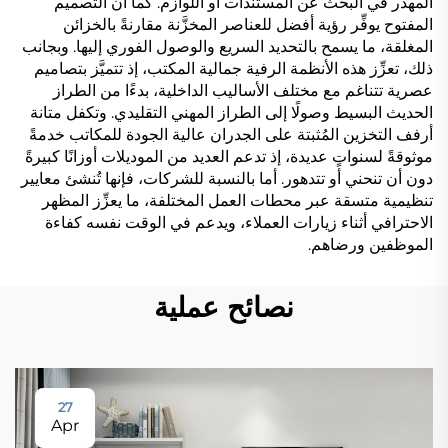
المهدر في البحث عن المستندات أو اللوازم. كما أن التصميم
المفتوح يوفِّر رؤية أفضل للعناصر المخزَّنة مقارنةً بالخزائن
المغلقة، ما يسمح بالتحديد السريع والوصول الفوري إليها. وبجانب
ذلك، تعزِّز هذه الأنظمة الرفية جمالية المكتب، إذ تتميَّز بتصاميم
عصرية تتناغم مع مختلف الأساليب الداخلية، بدءًا من الطراز
الحديث البسيط وصولًا إلى الطراز المهني التقليدي. وتكفل متانة
أرفف التخزين المُثبتة على الجدران عالية الجودة للمكاتب خدمةً
موثوقةً لسنواتٍ عديدة، إذ تدعم العديد من الموديلات أوزانًا كبيرةً
دون أن تنحني أو تتدهور. أما بالنسبة للشركات، فإنها تُنشئ معايير
تنظيمية متسقة عبر محطات العمل المختلفة، ما يعزِّز المظهر
الاحترافي أثناء زيارات العملاء، ويدعم في الوقت نفسه كفاءة
الموظفين ورضاهم.
نصائح عملية
27
Apr