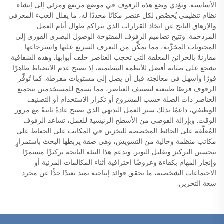
الأساسية. ويؤدي وضع هذه الرفوف في موضع مرتفع ومرئي إلى إنشاء
نظام تنظيمي يُخصِّص لكل عنصر مكانًا محددًا له، ما يقلل العبء المعرفي
والإرهاق الناتج عن اتخاذ القرارات الذي يتراكم طوال أيام العمل
المزدحمة. وتتيح تصاميم الرفوف المفتوحة الوصول البصري الفوري إلى
المحتويات المخزَّنة، مما يمكِّن من التعرف السريع عليها واسترجاعها
مقارنةً بالخزائن المغلقة التي تحجب العناصر خلف أبوابها. وهذه الشفافية
تشجع على صيانة أفضل للأنظمة التنظيمية، إذ يصبح عدم الانضباط ظاهرًا
فورًا وأسهل في معالجته قبل أن يصل إلى مستويات مفرطة. كما تُوفِّر
الرفوف فرصًا طبيعية لتصنيف العناصر، مما يسمح للمستخدمين بتجميع
العناصر ذات الصلة حسب المشروع أو تكرار الاستخدام أو التصنيف
الوظيفي، داعمًا بذلك سير العمل البديهي الذي يصبح عادةً ثانيةً مع مرور
الوقت. وبإزالة الفوضى من الأسطح الرئيسية للعمل، تساعد الرفوف
المُعلَّقة على الحائط المخصصة للتخزين في المكاتب على الحفاظ على
مكاتب منظمة وخالية من التشويش، وهي صفة يربطها البحث باستمرارٍ
بتحسين التركيز وتقليل التوتر. ويدعم هذا البيئة الناتجة تركيزًا مستمرًا
وإنجاز المهام بكفاءة وعروضًا احترافية أثناء المكالمات المرئية أو
الاجتماعات الشخصية، ما يحقق فوائد إنتاجية تمتد بعيدًا جدًّا عن مجرد
سعة التخزين.