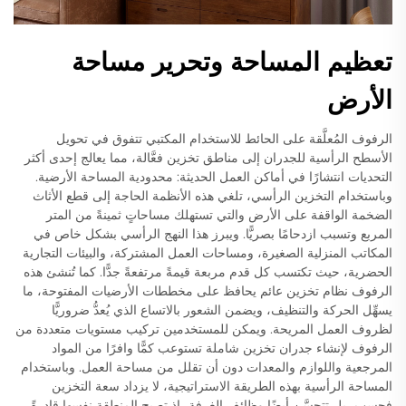
تعظيم المساحة وتحرير مساحة
الأرض
الرفوف المُعلَّقة على الحائط للاستخدام المكتبي تتفوق في تحويل
الأسطح الرأسية للجدران إلى مناطق تخزين فعَّالة، مما يعالج إحدى أكثر
التحديات انتشارًا في أماكن العمل الحديثة: محدودية المساحة الأرضية.
وباستخدام التخزين الرأسي، تلغي هذه الأنظمة الحاجة إلى قطع الأثاث
الضخمة الواقفة على الأرض والتي تستهلك مساحاتٍ ثمينةً من المتر
المربع وتسبب ازدحامًا بصريًّا. ويبرز هذا النهج الرأسي بشكل خاص في
المكاتب المنزلية الصغيرة، ومساحات العمل المشتركة، والبيئات التجارية
الحضرية، حيث تكتسب كل قدم مربعة قيمةً مرتفعةً جدًّا. كما تُنشئ هذه
الرفوف نظام تخزين عائم يحافظ على مخططات الأرضيات المفتوحة، ما
يسهِّل الحركة والتنظيف، ويضمن الشعور بالاتساع الذي يُعدُّ ضروريًّا
لظروف العمل المريحة. ويمكن للمستخدمين تركيب مستويات متعددة من
الرفوف لإنشاء جدران تخزين شاملة تستوعب كمًّا وافرًا من المواد
المرجعية واللوازم والمعدات دون أن تقلل من مساحة العمل. وباستخدام
المساحة الرأسية بهذه الطريقة الاستراتيجية، لا يزداد سعة التخزين
فحسب، بل تتحسَّن أيضًا وظائف الغرفة، إذ تصبح المنطقة نفسها قادرةً