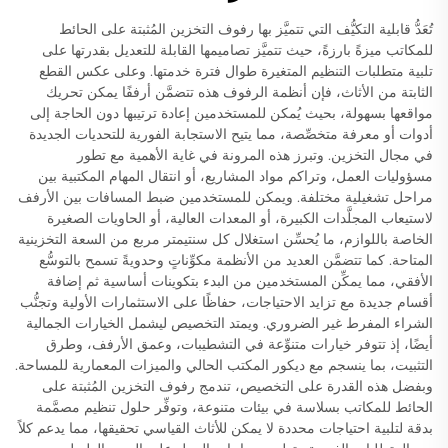
تُعَدُّ قابلية التكيُّف التي تتميَّز بها رفوف التخزين المُثبتة على الحائط
للمكاتب ميزةً بارزةً، حيث تتميَّز تصاميمها القابلة للتعديل بقدرتها على
تلبية متطلبات التنظيم المتغيرة طوال فترة خدمتها. وعلى عكس القطع
الثابتة من الأثاث، فإن أنظمة الرفوف هذه تتضمَّن أرففًا يمكن تحريك
مواقعها بسهولة، بحيث يُمكن للمستخدمين إعادة ترتيبها دون الحاجة إلى
أدوات أو معرفة متخصِّصة، مما يتيح الاستجابة الفورية للتحديات الجديدة
في مجال التخزين. وتبرز هذه المرونة في غاية الأهمية مع تطور
مسؤوليات العمل، وتراكم مواد المشاريع، أو انتقال المهام المكتبية بين
مراحل تشغيلية مختلفة. ويمكن للمستخدمين ضبط المسافات بين الأرفف
لاستيعاب المجلَّدات الكبيرة، أو المعدات العالية، أو الحاويات الصغيرة
الخاصة باللوازم، ما يُحسِّن استغلال كل سنتيمتر مربع من السعة التخزينية
المتاحة. كما تتضمَّن العديد من الأنظمة مكوِّناتٍ وحدويةً تسمح بالتوسُّع
الأفقي، مما يمكِّن المستخدمين من البدء بتكوينات أساسية ثم إضافة
أقسام جديدة مع تزايد الاحتياجات، حفاظًا على الاستثمارات الأولية وتجنُّب
الشراء المفرط غير الضروري. ويمتد التخصيص ليشمل الخيارات الجمالية
أيضًا، إذ تتوفر خيارات متنوِّعة في التشطيبات، وعمق الأرفف، وطرق
التثبيت، بما ينسجم مع ديكور المكتب الحالي والميزات المعمارية للمساحة.
وبفضل هذه القدرة على التخصيص، تندمج رفوف التخزين المُثبتة على
الحائط للمكاتب بسلاسة في بيئات متنوعة، وتوفِّر حلول تنظيم مصمَّمة
بدقة لتلبية احتياجات محددة لا يمكن للأثاث القياسي تحقيقها، مما يدعم كلاً