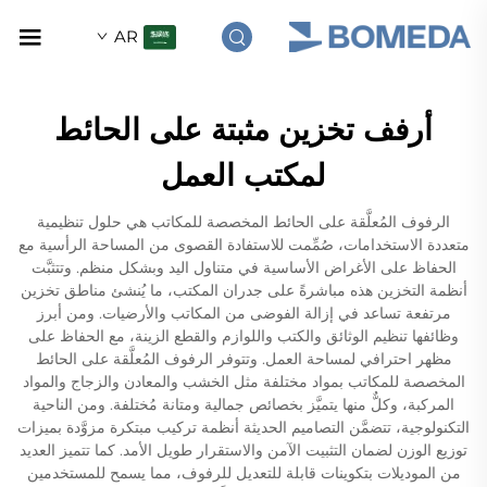
AR
أرفف تخزين مثبتة على الحائط
لمكتب العمل
الرفوف المُعلَّقة على الحائط المخصصة للمكاتب هي حلول تنظيمية
متعددة الاستخدامات، صُمِّمت للاستفادة القصوى من المساحة الرأسية مع
الحفاظ على الأغراض الأساسية في متناول اليد وبشكل منظم. وتتثبَّت
أنظمة التخزين هذه مباشرةً على جدران المكتب، ما يُنشئ مناطق تخزين
مرتفعة تساعد في إزالة الفوضى من المكاتب والأرضيات. ومن أبرز
وظائفها تنظيم الوثائق والكتب واللوازم والقطع الزينة، مع الحفاظ على
مظهر احترافي لمساحة العمل. وتتوفر الرفوف المُعلَّقة على الحائط
المخصصة للمكاتب بمواد مختلفة مثل الخشب والمعادن والزجاج والمواد
المركبة، وكلٌّ منها يتميَّز بخصائص جمالية ومتانة مُختلفة. ومن الناحية
التكنولوجية، تتضمَّن التصاميم الحديثة أنظمة تركيب مبتكرة مزوَّدة بميزات
توزيع الوزن لضمان التثبيت الآمن والاستقرار طويل الأمد. كما تتميز العديد
من الموديلات بتكوينات قابلة للتعديل للرفوف، مما يسمح للمستخدمين