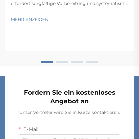
erfordert sorgfältige Vorbereitung und systematische
Überprüfung, um eine optimale Funktionalität und
Langlebigkeit zu gewährleisten. Professionelle
MEHR ANZEIGEN
Auftragnehmer und Facility-Manager wissen, dass
erfolgreiche Installationen von
Schrankaufbewahrungssystemen d...
Fordern Sie ein kostenloses
Angebot an
Unser Vertreter wird Sie in Kürze kontaktieren.
E-Mail