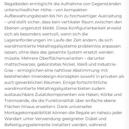
Regalböden ermöglicht die Aufnahme von Gegenständen
unterschiedlicher Höhe – von kompakten
Aufbewahrungsboxen bis hin zu hochwertiger Ausrüstung
– und stellt sicher, dass kein vertikaler Raum zwischen den
Ebenen ungenutzt bleibt. Diese Konfigurierbarkeit erweist
sich als besonders wertvoll, wenn sich die
Lageranforderungen im Laufe der Zeit ändern, da sich
wandmontierte Metallregalsysteme problemlos anpassen
lassen, ohne dass das gesamte System ersetzt werden
müsste. Mehrere Oberflächenvarianten – darunter
mattschwarzes, gebürstetes Nickel, Weiß und Industrie-
Gras – ermöglichen eine nahtlose Abstimmung mit
bestehenden Innendesign-Konzepten sowohl in privaten als
auch gewerblichen Räumen. Einige fortschrittliche
wandmontierte Metallregalsysteme bieten zudem
austauschbare Zusatzkomponenten wie Haken, Körbe und
Trennwände, die die Funktionalität über einfache ebene
Flächen hinaus erweitern. Dank universeller
Montagekompatibilität können die Regale an nahezu jeder
Wandart unter Verwendung geeigneter Dübel und
Befestigungselemente installiert werden, während