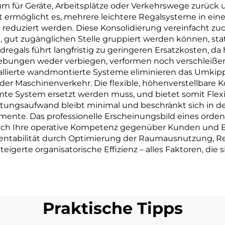
für Geräte, Arbeitsplätze oder Verkehrswege zurück un
it ermöglicht es, mehrere leichtere Regalsysteme in e
n reduziert werden. Diese Konsolidierung vereinfacht
gut zugänglichen Stelle gruppiert werden können, statt
regals führt langfristig zu geringeren Ersatzkosten, d
ebungen weder verbiegen, verformen noch verschleißen.
stallierte wandmontierte Systeme eliminieren das Umkip
er Maschinenverkehr. Die flexible, höhenverstellbare K
mte System ersetzt werden muss, und bietet somit Fl
tungsaufwand bleibt minimal und beschränkt sich in de
ente. Das professionelle Erscheinungsbild eines orden
leich Ihre operative Kompetenz gegenüber Kunden und 
Rentabilität durch Optimierung der Raumausnutzung, Re
igerte organisatorische Effizienz – alles Faktoren, die 
Praktische Tipps