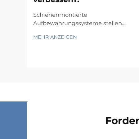
Schienenmontierte
Aufbewahrungssysteme stellen
einen revolutionären Ansatz zur
MEHR ANZEIGEN
Maximierung der Raumeffizienz in
Lagern, Büros und Industrieanlagen
dar. Durch die Nutzung
wandmontierter Schienensysteme,
die bewegliche
Aufbewahrungskomponenten
tragen, ermöglichen diese
Lösungen eine...
Forder