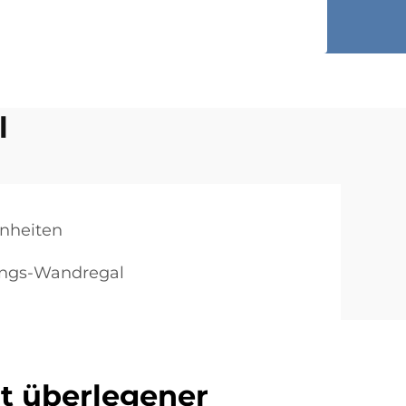
l
nheiten
ungs-Wandregal
t überlegener