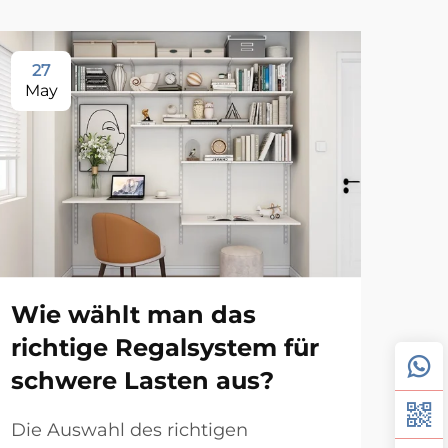
27
1
May
Ju
Wie wählt man das
An
richtige Regalsystem für
Wa
schwere Lasten aus?
ve
Ei
Die Auswahl des richtigen
Kl