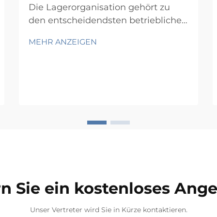
Die Lagerorganisation gehört zu
den entscheidendsten betrieblichen
Faktoren für jedes Unternehmen,
MEHR ANZEIGEN
das physische Waren handhabt. Ob
Sie einen kleinen Lagerraum oder
ein großflächiges
Distributionszentrum verwalten –
die Art und Weise, wie Sie Ihr
Lagerbestand lagern, wirkt sich
unmittelbar auf die
Kommissionierung aus ...
n Sie ein kostenloses Ang
Unser Vertreter wird Sie in Kürze kontaktieren.