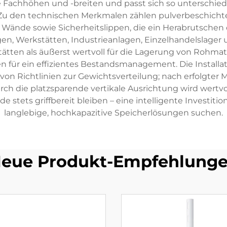
re Fachhöhen und -breiten und passt sich so unterschi
 Zu den technischen Merkmalen zählen pulverbeschicht
e Wände sowie Sicherheitslippen, die ein Herabrutsche
gen, Werkstätten, Industrieanlagen, Einzelhandelslager
tätten als äußerst wertvoll für die Lagerung von Rohmate
en für ein effizientes Bestandsmanagement. Die Installa
on Richtlinien zur Gewichtsverteilung; nach erfolgter
ch die platzsparende vertikale Ausrichtung wird wertvol
stets griffbereit bleiben – eine intelligente Investit
langlebige, hochkapazitive Speicherlösungen suchen.
eue Produkt-Empfehlung