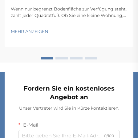
Wenn nur begrenzt Bodenfläche zur Verfügung steht,
zählt jeder Quadratfuß. Ob Sie eine kleine Wohnung,
ein kompaktes Home-Office, eine schmale Garage
oder einen beengten gewerblichen Lagerraum
MEHR ANZEIGEN
organisieren – die Herausforderung bleibt dieselbe:
Wie bringen Sie mehr in weniger Platz unter? Der ...
Fordern Sie ein kostenloses
Angebot an
Unser Vertreter wird Sie in Kürze kontaktieren.
E-Mail
0/100