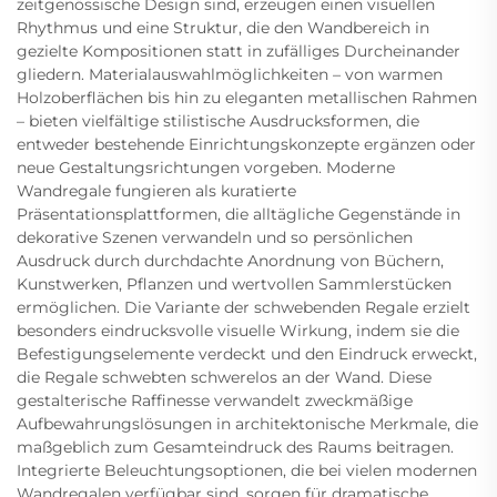
zeitgenössische Design sind, erzeugen einen visuellen
Rhythmus und eine Struktur, die den Wandbereich in
gezielte Kompositionen statt in zufälliges Durcheinander
gliedern. Materialauswahlmöglichkeiten – von warmen
Holzoberflächen bis hin zu eleganten metallischen Rahmen
– bieten vielfältige stilistische Ausdrucksformen, die
entweder bestehende Einrichtungskonzepte ergänzen oder
neue Gestaltungsrichtungen vorgeben. Moderne
Wandregale fungieren als kuratierte
Präsentationsplattformen, die alltägliche Gegenstände in
dekorative Szenen verwandeln und so persönlichen
Ausdruck durch durchdachte Anordnung von Büchern,
Kunstwerken, Pflanzen und wertvollen Sammlerstücken
ermöglichen. Die Variante der schwebenden Regale erzielt
besonders eindrucksvolle visuelle Wirkung, indem sie die
Befestigungselemente verdeckt und den Eindruck erweckt,
die Regale schwebten schwerelos an der Wand. Diese
gestalterische Raffinesse verwandelt zweckmäßige
Aufbewahrungslösungen in architektonische Merkmale, die
maßgeblich zum Gesamteindruck des Raums beitragen.
Integrierte Beleuchtungsoptionen, die bei vielen modernen
Wandregalen verfügbar sind, sorgen für dramatische