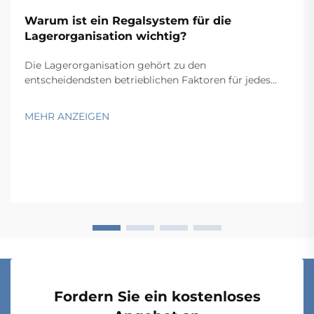
Warum ist ein Regalsystem für die
Lagerorganisation wichtig?
Die Lagerorganisation gehört zu den
entscheidendsten betrieblichen Faktoren für jedes
Unternehmen, das physische Waren handhabt. Ob Sie
einen kleinen Lagerraum oder ein großflächiges
MEHR ANZEIGEN
Distributionszentrum verwalten – die Art und Weise,
wie Sie Ihr Lagerbestand lagern, wirkt sich
unmittelbar auf die Kommissionierung aus ...
Fordern Sie ein kostenloses