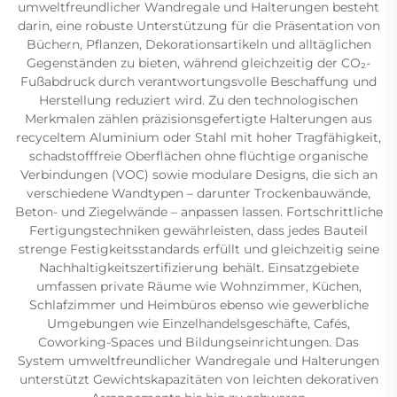
umweltfreundlicher Wandregale und Halterungen besteht
darin, eine robuste Unterstützung für die Präsentation von
Büchern, Pflanzen, Dekorationsartikeln und alltäglichen
Gegenständen zu bieten, während gleichzeitig der CO₂-
Fußabdruck durch verantwortungsvolle Beschaffung und
Herstellung reduziert wird. Zu den technologischen
Merkmalen zählen präzisionsgefertigte Halterungen aus
recyceltem Aluminium oder Stahl mit hoher Tragfähigkeit,
schadstofffreie Oberflächen ohne flüchtige organische
Verbindungen (VOC) sowie modulare Designs, die sich an
verschiedene Wandtypen – darunter Trockenbauwände,
Beton- und Ziegelwände – anpassen lassen. Fortschrittliche
Fertigungstechniken gewährleisten, dass jedes Bauteil
strenge Festigkeitsstandards erfüllt und gleichzeitig seine
Nachhaltigkeitszertifizierung behält. Einsatzgebiete
umfassen private Räume wie Wohnzimmer, Küchen,
Schlafzimmer und Heimbüros ebenso wie gewerbliche
Umgebungen wie Einzelhandelsgeschäfte, Cafés,
Coworking-Spaces und Bildungseinrichtungen. Das
System umweltfreundlicher Wandregale und Halterungen
unterstützt Gewichtskapazitäten von leichten dekorativen