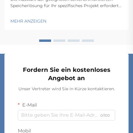
Speicherlösung für Ihr spezifisches Projekt erfordert
eine sorgfältige Abwägung mehrerer technischer und
betrieblicher Faktoren, die sich unmittelbar auf
MEHR ANZEIGEN
Funktionalität und Langzeitperformance auswirken.
Der Entscheidungsprozess umfasst …
Fordern Sie ein kostenloses
Angebot an
Unser Vertreter wird Sie in Kürze kontaktieren.
E-Mail
0/100
Mobil