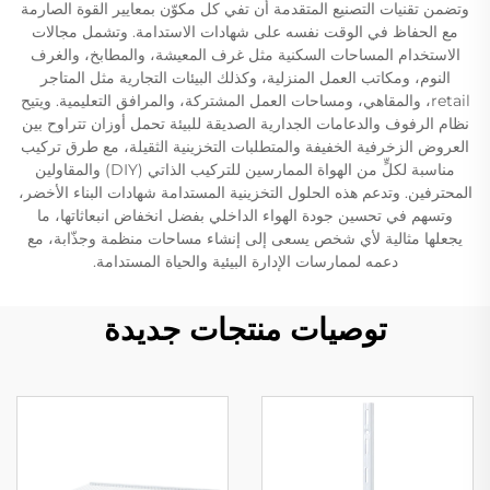
وتضمن تقنيات التصنيع المتقدمة أن تفي كل مكوّن بمعايير القوة الصارمة
مع الحفاظ في الوقت نفسه على شهادات الاستدامة. وتشمل مجالات
الاستخدام المساحات السكنية مثل غرف المعيشة، والمطابخ، والغرف
النوم، ومكاتب العمل المنزلية، وكذلك البيئات التجارية مثل المتاجر
retail، والمقاهي، ومساحات العمل المشتركة، والمرافق التعليمية. ويتيح
نظام الرفوف والدعامات الجدارية الصديقة للبيئة تحمل أوزان تتراوح بين
العروض الزخرفية الخفيفة والمتطلبات التخزينية الثقيلة، مع طرق تركيب
مناسبة لكلٍّ من الهواة الممارسين للتركيب الذاتي (DIY) والمقاولين
المحترفين. وتدعم هذه الحلول التخزينية المستدامة شهادات البناء الأخضر،
وتسهم في تحسين جودة الهواء الداخلي بفضل انخفاض انبعاثاتها، ما
يجعلها مثالية لأي شخص يسعى إلى إنشاء مساحات منظمة وجذّابة، مع
دعمه لممارسات الإدارة البيئية والحياة المستدامة.
توصيات منتجات جديدة