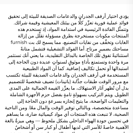
يؤدي اختيار أرفف الجدران والدعامات الصديقة للبيئة إلى تحقيق
فوائد عملية فورية تعزِّز كلًّا من بيئتك المعيشية وقيمة شرائك.
وتتمثَّل الفائدة الرئيسية في استدامة المواد، إذ تستخدم هذه
المنتجات مكونات مستخرجة بطرق مسؤولة تقلِّل من إزالة
الغابات وتخفِّف من نفايات التصنيع، مما يسمح لك بت furnish
مساحتك بضميرٍ مرتاح. أما الفوائد التشغيلية فتشمل متانةً
استثنائيةً تفوق تلك الخاصة بالبدائل التقليدية، ما يعني أنك تستثمر
مرة واحدة وتستمتع بأداءٍ موثوقٍ لسنواتٍ عديدة دون الحاجة إلى
استبدالها أو تحمل تكاليف إضافية. كما أن المواد الطبيعية
المستخدمة في أرفف الجدران والدعامات الصديقة للبيئة تكتسب
مع مرور الوقت طبقات جذَّابة (باتينات) تضيف شخصيةً للتصميم
بدل أن تُظهر آثار الاستهلاك، ما يعزِّز القيمة الجمالية على المدى
الطويل. ويتم التركيب بسهولةٍ تامةٍ بفضل حزم الأجهزة الشاملة
والتعليمات الواضحة، ما يتيح إنجازه بسرعةٍ دون الحاجة إلى
مساعدة متخصصة، وبالتالي توفير الوقت والمال معًا. ومن الناحية
الصحية، لا تنبعث هذه المنتجات أي مواد كيميائية ضارة، ما يساهم
في تحسين جودة الهواء الداخلي بشكل ملحوظ — وهي ميزةٌ بالغة
الأهمية خاصةً للأسر التي لديها أطفال أو كبار سن أو أشخاصٌ