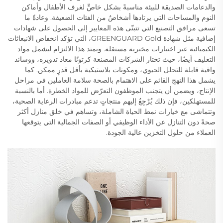
والدعامات الصديقة للبيئة مناسبةً بشكل خاصٍّ لغرف الأطفال وأماكن
النوم والمساحات التي يرتادها أشخاصٌ من الفئات الضعيفة. وعادةً ما
تسعى مرافق التصنيع التي تتبنّى هذه المعايير إلى الحصول على شهادات
إضافية مثل شهادة GREENGUARD Gold، التي تؤكد انخفاض الانبعاثات
الكيميائية عبر اختبارات مخبرية مستقلة. ويمتد هذا الالتزام ليشمل مواد
التغليف أيضًا، حيث تختار الشركات المصنعة كرتونًا معاد تدويره، ووسائد
واقية قابلة للتحلل الحيوي، ومكونات بلاستيكية بأقل قدرٍ ممكن. كما
يشمل هذا النهج القائم على الاهتمام بالصحة سلامة العاملين في مراحل
الإنتاج، ويضمن أن يتجنب الموظفون التعرّض للمواد الخطرة. أما بالنسبة
للمستهلكين، فإن ذلك يُرْجِعُ إليهم منتجاتٍ تدعم مبادرات الرعاية الصحية،
وتتماشى مع خيارات نمط الحياة الشاملة، وتساهم في خلق منازل أكثر
صحةً دون التنازل عن الأداء الوظيفي أو الصفات الجمالية التي يتوقعها
العملاء من حلول التخزين عالية الجودة.