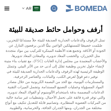
AR
أرفف وحوامل حائط صديقة للبيئة
تمثل الرفوف والدعامات الجدارية الصديقة للبيئة حلاً مستدامًا للتخزين،
صُمّمت خصيصًا للمستهلكين الواعين بيئيًّا الذين يرفضون التنازل عن
الجودة أو الأناقة. وتجمع هذه الأنظمة المبتكرة للتركيب بين مواد متجددة
مثل الخيزران، والخشب المعاد تدويره، والمعادن المعاد تدويرها،
والأخشاب المعتمدة من مجلس إدارة الغابات (FSC)، مع تقنيات بناء متينة
لإنشاء حلول تخزين وظيفية تقلل إلى أدنى حد من الأثر البيئي. وتتمثل
الوظيفة الرئيسية لهذه الرفوف والدعامات الجدارية الصديقة للبيئة في
توفير دعمٍ قويٍّ لعرض الكتب، والنباتات، والعناصر الزخرفية،
والمستلزمات اليومية، مع الحد من البصمة الكربونية من خلال مصادر
المواد المسؤولة وعمليات التصنيع المستدامة. وتشمل الميزات التقنية
الدعامات المصممة بدقة باستخدام الألومنيوم أو الفولاذ المعاد تدويره،
والتي توفر قدرة فائقة على تحمل الأحمال، وتشطيبات غير سامة خالية
من المركبات العضوية المتطايرة، وتصاميم قابلة للتعديل تتكيف مع أنواع
مختلفة من الجدران، ومنها الجدران الجافة، والخرسانية، والطوبية.