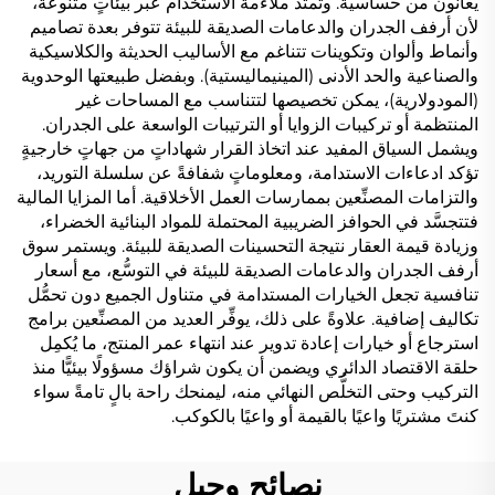
يعانون من حساسية. وتمتد ملاءمة الاستخدام عبر بيئاتٍ متنوعة،
لأن أرفف الجدران والدعامات الصديقة للبيئة تتوفر بعدة تصاميم
وأنماط وألوان وتكوينات تتناغم مع الأساليب الحديثة والكلاسيكية
والصناعية والحد الأدنى (المينيماليستية). وبفضل طبيعتها الوحدوية
(المودولارية)، يمكن تخصيصها لتتناسب مع المساحات غير
المنتظمة أو تركيبات الزوايا أو الترتيبات الواسعة على الجدران.
ويشمل السياق المفيد عند اتخاذ القرار شهاداتٍ من جهاتٍ خارجيةٍ
تؤكد ادعاءات الاستدامة، ومعلوماتٍ شفافةً عن سلسلة التوريد،
والتزامات المصنِّعين بممارسات العمل الأخلاقية. أما المزايا المالية
فتتجسَّد في الحوافز الضريبية المحتملة للمواد البنائية الخضراء،
وزيادة قيمة العقار نتيجة التحسينات الصديقة للبيئة. ويستمر سوق
أرفف الجدران والدعامات الصديقة للبيئة في التوسُّع، مع أسعار
تنافسية تجعل الخيارات المستدامة في متناول الجميع دون تحمُّل
تكاليف إضافية. علاوةً على ذلك، يوفِّر العديد من المصنِّعين برامج
استرجاع أو خيارات إعادة تدوير عند انتهاء عمر المنتج، ما يُكمِل
حلقة الاقتصاد الدائري ويضمن أن يكون شراؤك مسؤولًا بيئيًّا منذ
التركيب وحتى التخلُّص النهائي منه، ليمنحك راحة بالٍ تامةً سواء
كنتَ مشتريًا واعيًا بالقيمة أو واعيًا بالكوكب.
نصائح وحيل