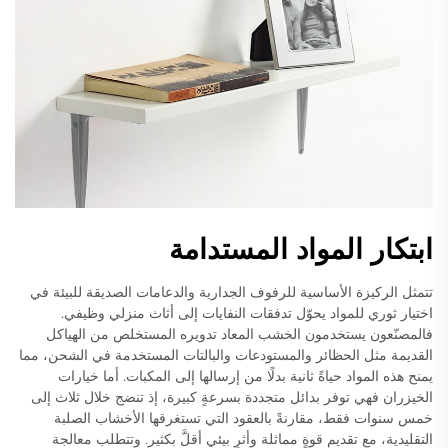
ابتكار المواد المستدامة
تتمثل الركيزة الأساسية للرفوف الجدارية والدعامات الصديقة للبيئة في
اختيار ثوري للمواد يحوّل تدفقات النفايات إلى أثاث منزلي وظيفي.
فالمصنّعون يستخدمون الخشب المعاد تدويره المستخلص من الهياكل
القديمة مثل الحظائر والمستودعات والبالتات المستخدمة في الشحن، مما
يمنح هذه المواد حياةً ثانية بدلًا من إرسالها إلى المكبات. أما خيارات
الخيزران فهي توفر بدائل متجددة بسرعةٍ كبيرة، إذ تنضج خلال ثلاث إلى
خمس سنوات فقط، مقارنةً بالعقود التي تستغرقها الأخشاب الصلبة
التقليدية، مع تقديم قوةٍ مماثلة وأثرٍ بيئيٍ أقلَّ بكثير. وتتطلب معالجة