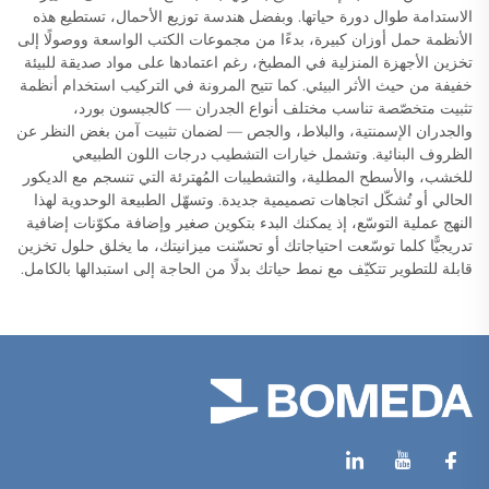
الاستدامة طوال دورة حياتها. وبفضل هندسة توزيع الأحمال، تستطيع هذه
الأنظمة حمل أوزان كبيرة، بدءًا من مجموعات الكتب الواسعة ووصولًا إلى
تخزين الأجهزة المنزلية في المطبخ، رغم اعتمادها على مواد صديقة للبيئة
خفيفة من حيث الأثر البيئي. كما تتيح المرونة في التركيب استخدام أنظمة
تثبيت متخصّصة تناسب مختلف أنواع الجدران — كالجبسون بورد،
والجدران الإسمنتية، والبلاط، والجص — لضمان تثبيت آمن بغض النظر عن
الظروف البنائية. وتشمل خيارات التشطيب درجات اللون الطبيعي
للخشب، والأسطح المطلية، والتشطيبات المُهترئة التي تنسجم مع الديكور
الحالي أو تُشكّل اتجاهات تصميمية جديدة. وتسهّل الطبيعة الوحدوية لهذا
النهج عملية التوسّع، إذ يمكنك البدء بتكوين صغير وإضافة مكوّنات إضافية
تدريجيًّا كلما توسّعت احتياجاتك أو تحسّنت ميزانيتك، ما يخلق حلول تخزين
قابلة للتطوير تتكيّف مع نمط حياتك بدلًا من الحاجة إلى استبدالها بالكامل.