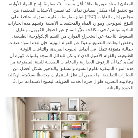
المعادن المعاد تدويرها طاقةً أقل بنسبة ٧٠٪ مقارنةً بإنتاج المواد الأولية،
مع تحقيق أداء هيكليٍ مطابق تمامًا. كما تضمن الأخشاب المعتمدة من
مجلس إدارة الغابات (FSC) اتباع ممارسات غابية مسؤولة تحافظ على
التنوّع البيولوجي وموارد المياه والمجتمعات الأصلية. وتُسهم هذه الخيارات
المادية مباشرةً في مكافحة تغيُّر المناخ عبر احتجاز الكربون، وتقليل
الضغوط الناجمة عن استخراج الموارد من النظم الإيكولوجية الطبيعية،
وخفض انبعاثات التصنيع. وبعيدًا عن الفوائد البيئية، فإن لهذه المواد صفات
جمالية متفوّقة تتمثّل في أنماط الحبوب الفريدة، والتباينات اللونية
الطبيعية، والقوام الأصيل الذي لا يمكن للبدائل المنتجة بكميات كبيرة أن
تُقلّده. كما أن الرفوف الجدارية والدعامات الصديقة للبيئة المصنوعة من
هذه المواد المبتكرة تقاوم التشوه والتشقق والتدهور بشكل أفضل من
الخيارات التقليدية، ما يضمن أن تظل استثماركَ محتفظًا بسلامته الهيكلية
وجاذبيته البصرية طوال فترة الخدمة الطويلة، ليصبح الاستدامة مرادفًا
للجودة والمتانة.