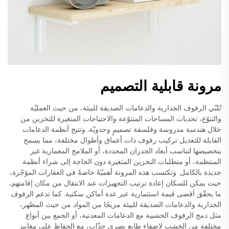
مرونة قابلية التصميم
تُلبّي الرفوف الجدارية والدعامات الصديقة للبيئة، من حيث العمليّة
والتنوّع، تحديات المساحات المتنوّعة والاحتياجات المتغيرة للتخزين من
خلال هندسة مدروسة وفلسفة تصميمٍ وحدويّة. وتتيح أنظمة الدعامات
القابلة للتعديل تركيب رفوف ذات أعماق وأطوال مختلفة، مما يسمح
بتخصيصها لتناسب أبعاد الجدران المحددة، أو الملامح المعمارية غير
المنتظمة، أو متطلبات التخزين المتغيرة دون الحاجة إلى شراء أنظمة
جديدة بالكامل. وتكتسب هذه المرونة أهميّةً خاصةً في العقارات المؤجّرة،
حيث يمكن للسكان إعادة ترتيب التجهيزات عند الانتقال من مكان إقامتهم،
ما يحقّق أقصى قيمة استثمارية عبر عدة أماكن سكنية. كما تدعم الرفوف
الجدارية والدعامات الصديقة للبيئة مزيجًا من المواد من حيث المظهر،
مثل دمج الرفوف الخشبية مع الدعامات المعدنية، أو الجمع بين أنواع
مختلفة من الخشب لإضفاء طابع بصري جذّاب، مع الحفاظ على معايير