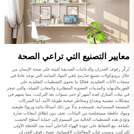
معايير التصنيع التي تراعي الصحة
تُركِّز رفوف الجدران والدعامات الصديقة للبيئة على صحة الإنسان من
خلال بروتوكولات تصنيعٍ صارمةٍ تلغي المواد السامة التي توجد عادةً في
منتجات الأثاث التقليدية. فغالبًا ما تحتوي التشطيبات التقليدية على
الفورمالديهايد والمذيبات العضوية المتطايرة والمعادن الثقيلة، والتي تتبخر
في بيئات المنازل لعدة أشهر أو حتى سنوات بعد التركيب، مما يسهم في
مشكلات تنفسية وصداع ومخاطر صحية طويلة الأمد. أما الشركات
المصنعة المستدامة، فتستخدم بدلًا من ذلك أصباغًا مائية وزيوتًا طبيعية
ومواد حافظة مستخلصة من النباتات، تجف دون إطلاق انبعاثات ضارة.
وتؤدي هذه التشطيبات الخالية من السموم إلى حماية أسطح الخشب
بكفاءة، مع الحفاظ على جودة الهواء الداخلي آمنة منذ اللحظة الأولى
للتركيب. وبسبب غياب المعالجات الكيميائية، تصبح رفوف الجدران