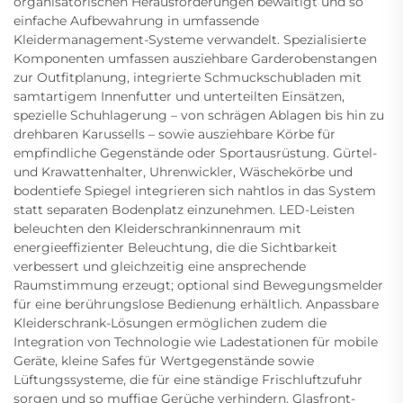
organisatorischen Herausforderungen bewältigt und so
einfache Aufbewahrung in umfassende
Kleidermanagement-Systeme verwandelt. Spezialisierte
Komponenten umfassen ausziehbare Garderobenstangen
zur Outfitplanung, integrierte Schmuckschubladen mit
samtartigem Innenfutter und unterteilten Einsätzen,
spezielle Schuhlagerung – von schrägen Ablagen bis hin zu
drehbaren Karussells – sowie ausziehbare Körbe für
empfindliche Gegenstände oder Sportausrüstung. Gürtel-
und Krawattenhalter, Uhrenwickler, Wäschekörbe und
bodentiefe Spiegel integrieren sich nahtlos in das System
statt separaten Bodenplatz einzunehmen. LED-Leisten
beleuchten den Kleiderschrankinnenraum mit
energieeffizienter Beleuchtung, die die Sichtbarkeit
verbessert und gleichzeitig eine ansprechende
Raumstimmung erzeugt; optional sind Bewegungsmelder
für eine berührungslose Bedienung erhältlich. Anpassbare
Kleiderschrank-Lösungen ermöglichen zudem die
Integration von Technologie wie Ladestationen für mobile
Geräte, kleine Safes für Wertgegenstände sowie
Lüftungssysteme, die für eine ständige Frischluftzufuhr
sorgen und so muffige Gerüche verhindern. Glasfront-