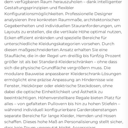
dem verfügbaren Raum herauszuholen – dank intelligenter
Gestaltungsprinzipien und flexibler
Konfigurationsmöglichkeiten. Professionelle Designer
analysieren Ihre konkreten Raummaße, architektonischen
Gegebenheiten und individuellen Stauranforderungen, um
Layouts zu erstellen, die die vertikale Höhe optimal nutzen,
Ecken effizient einbinden und spezielle Bereiche für
unterschiedliche Kleidungskategorien vorsehen. Durch
diesen maßgeschneiderten Ansatz erhalten Sie eine
Staufläche, die in der Regel um dreißig bis fünfzig Prozent
größer ist als bei Standard-Kleiderschränken – ohne dass
sich die physische Grundfläche vergrößern muss. Die
modulare Bauweise anpassbarer Kleiderschrank-Lösungen
ermöglicht eine präzise Anpassung an Hindernisse wie
Fenster, Heizkörper oder elektrische Steckdosen, ohne
dabei die optische Einheitlichkeit und Ästhetik zu
beeinträchtigen. Höhenverstellbare Regale bieten Platz für
alles – von gefalteten Pullovern bis hin zu hohen Stiefeln –
während individuell konfigurierbare Garderobenstangen
separate Bereiche für lange Kleider, Hemden und Hosen
schaffen. Dieses hohe Maß an Personalisierung stellt sicher,
dass kein Raum ungenutzt bleibt: Accessoires,