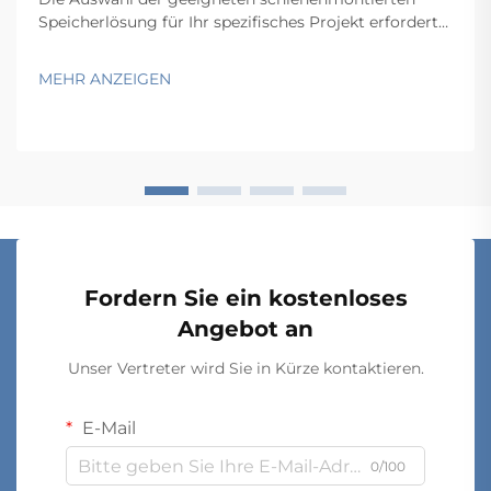
Speicherlösung für Ihr spezifisches Projekt erfordert
eine sorgfältige Abwägung mehrerer technischer und
betrieblicher Faktoren, die sich unmittelbar auf
MEHR ANZEIGEN
Funktionalität und Langzeitperformance auswirken.
Der Entscheidungsprozess umfasst …
Fordern Sie ein kostenloses
Angebot an
Unser Vertreter wird Sie in Kürze kontaktieren.
E-Mail
0/100