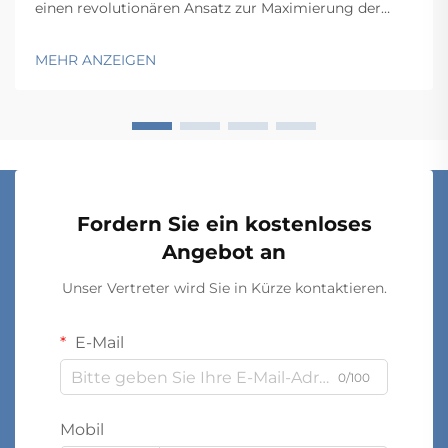
einen revolutionären Ansatz zur Maximierung der
Raumeffizienz in Lagern, Büros und Industrieanlagen
dar. Durch die Nutzung wandmontierter
MEHR ANZEIGEN
Schienensysteme, die bewegliche
Aufbewahrungskomponenten tragen, ermöglichen
diese Lösungen eine...
Fordern Sie ein kostenloses
Angebot an
Unser Vertreter wird Sie in Kürze kontaktieren.
E-Mail
0/100
Mobil