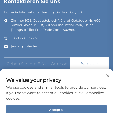
Kontaktieren Sie uns
Bomeda International Trading (Suzhou) Co., Ltd.
Zimmer 909, Gebäudeblock 1, Jiarui-Gebäude, Nr. 400
Suzhou Avenue Ost, Suzhou Industrial Park, China
(Jiangsu) Pilot Free Trade Zone, Suzhou.
+86-13585173657
[email protected]
Senden
We value your privacy
We use cookies and similar tools to provide our services.
If you don't want to accept all cookies, click Personalize
Urheberrecht © 2026 Bomeda International Trading (Suzhou)
cookies.
Co., Ltd. Alle Rechte vorbehalten.
Datenschutzrichtlinie
Accept all