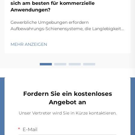
sich am besten für kommerzielle
Anwendungen?
Gewerbliche Umgebungen erfordern
Aufbewahrungs-Schienensysteme, die Langlebigkeit,
Funktionalität und Wirtschaftlichkeit in Einklang
bringen und gleichzeitig spezifische betriebliche
MEHR ANZEIGEN
Anforderungen erfüllen. Von Lagern und
Einzelhandelsbetrieben über Krankenhäuser bis hin zu
Produktionsstätten hängt die Wahl...
Fordern Sie ein kostenloses
Angebot an
Unser Vertreter wird Sie in Kürze kontaktieren.
E-Mail