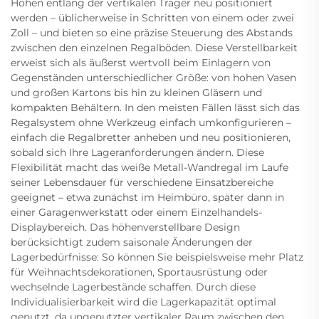
Höhen entlang der vertikalen Träger neu positioniert
werden – üblicherweise in Schritten von einem oder zwei
Zoll – und bieten so eine präzise Steuerung des Abstands
zwischen den einzelnen Regalböden. Diese Verstellbarkeit
erweist sich als äußerst wertvoll beim Einlagern von
Gegenständen unterschiedlicher Größe: von hohen Vasen
und großen Kartons bis hin zu kleinen Gläsern und
kompakten Behältern. In den meisten Fällen lässt sich das
Regalsystem ohne Werkzeug einfach umkonfigurieren –
einfach die Regalbretter anheben und neu positionieren,
sobald sich Ihre Lageranforderungen ändern. Diese
Flexibilität macht das weiße Metall-Wandregal im Laufe
seiner Lebensdauer für verschiedene Einsatzbereiche
geeignet – etwa zunächst im Heimbüro, später dann in
einer Garagenwerkstatt oder einem Einzelhandels-
Displaybereich. Das höhenverstellbare Design
berücksichtigt zudem saisonale Änderungen der
Lagerbedürfnisse: So können Sie beispielsweise mehr Platz
für Weihnachtsdekorationen, Sportausrüstung oder
wechselnde Lagerbestände schaffen. Durch diese
Individualisierbarkeit wird die Lagerkapazität optimal
genutzt, da ungenutzter vertikaler Raum zwischen den