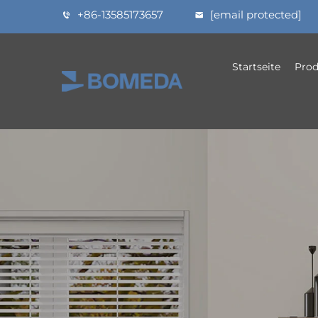
+86-13585173657
[email protected]
Startseite
Prod