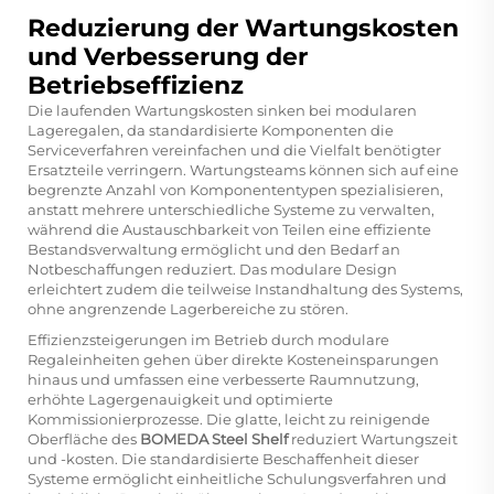
Reduzierung der Wartungskosten
und Verbesserung der
Betriebseffizienz
Die laufenden Wartungskosten sinken bei modularen
Lageregalen, da standardisierte Komponenten die
Serviceverfahren vereinfachen und die Vielfalt benötigter
Ersatzteile verringern. Wartungsteams können sich auf eine
begrenzte Anzahl von Komponententypen spezialisieren,
anstatt mehrere unterschiedliche Systeme zu verwalten,
während die Austauschbarkeit von Teilen eine effiziente
Bestandsverwaltung ermöglicht und den Bedarf an
Notbeschaffungen reduziert. Das modulare Design
erleichtert zudem die teilweise Instandhaltung des Systems,
ohne angrenzende Lagerbereiche zu stören.
Effizienzsteigerungen im Betrieb durch modulare
Regaleinheiten gehen über direkte Kosteneinsparungen
hinaus und umfassen eine verbesserte Raumnutzung,
erhöhte Lagergenauigkeit und optimierte
Kommissionierprozesse. Die glatte, leicht zu reinigende
Oberfläche des
BOMEDA Steel Shelf
reduziert Wartungszeit
und -kosten. Die standardisierte Beschaffenheit dieser
Systeme ermöglicht einheitliche Schulungsverfahren und