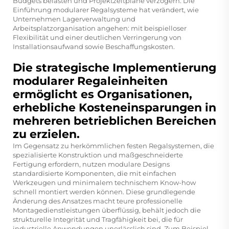
Budgets belasten und Projektzeitpläne verzögern. Die
Einführung modularer Regalsysteme hat verändert, wie
Unternehmen Lagerverwaltung und
Arbeitsplatzorganisation angehen: mit beispielloser
Flexibilität und einer deutlichen Verringerung von
Installationsaufwand sowie Beschaffungskosten.
Die strategische Implementierung
modularer Regaleinheiten
ermöglicht es Organisationen,
erhebliche Kosteneinsparungen in
mehreren betrieblichen Bereichen
zu erzielen.
Im Gegensatz zu herkömmlichen festen Regalsystemen, die
spezialisierte Konstruktion und maßgeschneiderte
Fertigung erfordern, nutzen modulare Designs
standardisierte Komponenten, die mit einfachen
Werkzeugen und minimalem technischem Know-how
schnell montiert werden können. Diese grundlegende
Änderung des Ansatzes macht teure professionelle
Montagedienstleistungen überflüssig, behält jedoch die
strukturelle Integrität und Tragfähigkeit bei, die für
industrielle Anwendungen unerlässlich sind. Zum Beispiel