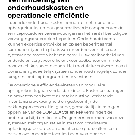
onderhoudskosten en
operationele efficiëntie
Lopende onderhoudskosten nemen af met modulaire
opbergrekunits, omdat genormaliseerde componenten de
serviceprocedures vereenvoudigen en het aantal benodigde
vervangingsonderdelen beperken. Onderhoudsteams
kunnen expertise ontwikkelen op een beperkt aantal
componenttypen in plaats van meerdere verschillende
systemen te moeten beheren, terwijl uitwisselbaarheid van
onderdelen zorgt voor efficiënt voorraadbeheer en minder
noodzakelijke spoedinkopen. Het modulaire ontwerp maakt
bovendien gedeeltelijk systeemonderhoud mogelijk zonder
aangrenzende opbergruimten te verstoren.
De operationele efficiëntiewinsten van modulaire
opslagrekunits gaan verder dan directe kostenbesparingen
en omvatten een betere ruimtebenutting, verbeterde
inventarisnauwkeurigheid en gestroomlijnde
pakkingsprocessen. Het gladde, gemakkelijk te reinigen
oppervlak van de
BOMEDA Stalen Rek
vermindert de
onderhoudstijd en -kosten. De genormeerde aard van deze
systemen stelt organisaties in staat om consistente
opleidingsprocedures en operationele protocollen toe te
passen over meerdere locaties heen, waardoor de