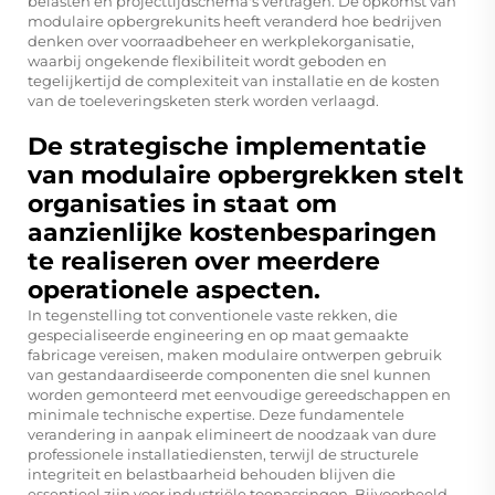
belasten en projecttijdschema's vertragen. De opkomst van
modulaire opbergrekunits heeft veranderd hoe bedrijven
denken over voorraadbeheer en werkplekorganisatie,
waarbij ongekende flexibiliteit wordt geboden en
tegelijkertijd de complexiteit van installatie en de kosten
van de toeleveringsketen sterk worden verlaagd.
De strategische implementatie
van modulaire opbergrekken stelt
organisaties in staat om
aanzienlijke kostenbesparingen
te realiseren over meerdere
operationele aspecten.
In tegenstelling tot conventionele vaste rekken, die
gespecialiseerde engineering en op maat gemaakte
fabricage vereisen, maken modulaire ontwerpen gebruik
van gestandaardiseerde componenten die snel kunnen
worden gemonteerd met eenvoudige gereedschappen en
minimale technische expertise. Deze fundamentele
verandering in aanpak elimineert de noodzaak van dure
professionele installatiediensten, terwijl de structurele
integriteit en belastbaarheid behouden blijven die
essentieel zijn voor industriële toepassingen. Bijvoorbeeld