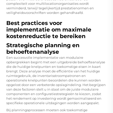
complexiteit voor multilocationorganisaties wordt
verminderd, terwijl tegelijkertijd prestatienormen en
veiligheidsvoorschriften worden gehandhaafd.
Best practices voor
implementatie om maximale
kostenreductie te bereiken
Strategische planning en
behoeftenanalyse
Een succesvolle implementatie van modulaire
opbergrekken begint met een uitgebreide behoefteanalyse
die de huidige knelpunten en toekomstige eisen in kaart
brengt. Deze analyse moet de efficiëntie van het huidige
ruimtegebruik, de inventarisstroompatronen en
operationele knelpunten beoordelen die kunnen worden
opgelost door een verbeterde opslagindeling. Het begrijpen
van deze factoren stelt u in staat om de juiste modulaire
componenten en configuratiestrategieën te kiezen, zodat
het rendement op investering wordt gemaximaliseerd en
specifieke operationele uitdagingen worden aangepakt.
Bij planningsprocessen moeten ook toekomstige