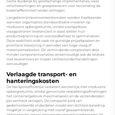
name duidelijk bij grootschalige implementaties, waar
volumekortingen en groepstarieven voor verzending de
kosteneffectiviteit verder verhogen.
Langetermijnleverovereenkomsten worden haalbaarder
wanneer organisaties standaardisatie invoeren op
modulaire opbergrekunits, omdat voorspelbare
vraagpatronen leveranciers in staat stellen hun
productieplanning en voorraadbeheer te optimaliseren.
Deze stabiliteit leidt vaak tot gunstige prijsafspraken en
prioritaire toewijzing in periodes van hoge vraag of
materialentekorten. De verminderde complexiteit door
minder componentvariaties vereenvoudigt ook de relaties
met leveranciers en maakt contractonderhandelingen
eenvoudiger.
Verlaagde transport- en
hanteringskosten
De transportefficiëntie verbetert aanzienlijk met modulaire
opbergrekunits, omdat genormate verpakkingsafmetingen
het containergebruik maximaliseren en de verzendkosten
per eenheid verlagen. De compacte aard van
gedemonteerde onderdelen maakt een dichtere belading
mogelijk in vergelijking met vooraf geassembleerde
alternatieven, terwijl genormate verpakkingsformaten de