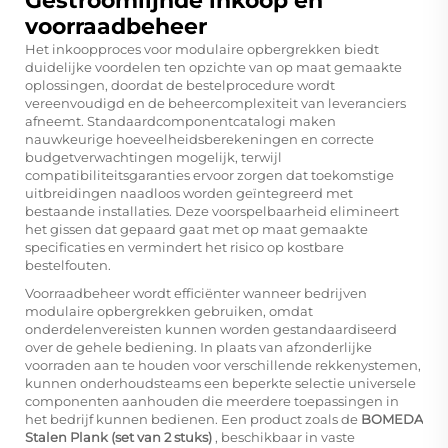
Gestroomlijnde inkoop en
voorraadbeheer
Het inkoopproces voor modulaire opbergrekken biedt
duidelijke voordelen ten opzichte van op maat gemaakte
oplossingen, doordat de bestelprocedure wordt
vereenvoudigd en de beheercomplexiteit van leveranciers
afneemt. Standaardcomponentcatalogi maken
nauwkeurige hoeveelheidsberekeningen en correcte
budgetverwachtingen mogelijk, terwijl
compatibiliteitsgaranties ervoor zorgen dat toekomstige
uitbreidingen naadloos worden geïntegreerd met
bestaande installaties. Deze voorspelbaarheid elimineert
het gissen dat gepaard gaat met op maat gemaakte
specificaties en vermindert het risico op kostbare
bestelfouten.
Voorraadbeheer wordt efficiënter wanneer bedrijven
modulaire opbergrekken gebruiken, omdat
onderdelenvereisten kunnen worden gestandaardiseerd
over de gehele bediening. In plaats van afzonderlijke
voorraden aan te houden voor verschillende rekkenystemen,
kunnen onderhoudsteams een beperkte selectie universele
componenten aanhouden die meerdere toepassingen in
het bedrijf kunnen bedienen. Een product zoals de
BOMEDA
Stalen Plank (set van 2 stuks)
, beschikbaar in vaste