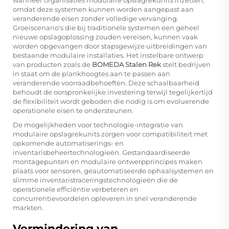
omdat deze systemen kunnen worden aangepast aan
veranderende eisen zonder volledige vervanging.
Groeiscenario's die bij traditionele systemen een geheel
nieuwe opslagoplossing zouden vereisen, kunnen vaak
worden opgevangen door stapsgewijze uitbreidingen van
bestaande modulaire installaties. Het instelbare ontwerp
van producten zoals de
BOMEDA Stalen Rek
stelt bedrijven
in staat om de plankhoogtes aan te passen aan
veranderende voorraadbehoeften. Deze schaalbaarheid
behoudt de oorspronkelijke investering terwijl tegelijkertijd
de flexibiliteit wordt geboden die nodig is om evoluerende
operationele eisen te ondersteunen.
De mogelijkheden voor technologie-integratie van
modulaire opslagrekunits zorgen voor compatibiliteit met
opkomende automatiserings- en
inventarisbeheertechnologieën. Gestandaardiseerde
montagepunten en modulaire ontwerpprincipes maken
plaats voor sensoren, geautomatiseerde ophaalsystemen en
slimme inventaristraceringstechnologieën die de
operationele efficiëntie verbeteren en
concurrentievoordelen opleveren in snel veranderende
markten.
Vermindering van