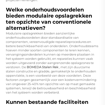
Welke onderhoudsvoordelen
bieden modulaire opslagrekken
ten opzichte van conventionele
alternatieven?
Modulaire opslagrekken bieden aanzienlijke
onderhoudsvoordelen door standaardisatie van
componenten, vereenvoudigde reparatieprocedures en
betere beschikbaarheid van onderdelen. Onderhoudsteams
hoeven minder soorten componenten te leren kennen,
vervangingsonderdelen kunnen op meerdere plaatsen in
het systeem worden gebruikt, en reparaties kunnen vaak
worden uitgevoerd zonder aangrenzende opslagzones te
verstoren. De
BOMEDA Stalen Rek
, met zijn duurzame
stalen constructie en gladde, gemakkelijk te onderhouden
oppervlakte, is een voorbeeld van deze voordelen. Deze
factoren zorgen gezamenlijk voor een kostenvermindering
van ongeveer 25-40% ten opzichte van op maat gemaakte
systemen, terwijl de betrouwbaarheid en beschikbaarheid
van het systeem worden verbeterd.
Kunnen bestaande faciliteiten