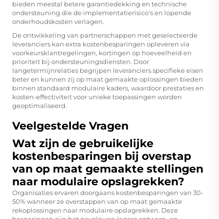
bieden meestal betere garantiedekking en technische
ondersteuning die de implementatierisico's en lopende
onderhoudskosten verlagen.
De ontwikkeling van partnerschappen met geselecteerde
leveranciers kan extra kostenbesparingen opleveren via
voorkeursklantregelingen, kortingen op hoeveelheid en
prioriteit bij ondersteuningsdiensten. Door
langetermijnrelaties begrijpen leveranciers specifieke eisen
beter en kunnen zij op maat gemaakte oplossingen bieden
binnen standaard modulaire kaders, waardoor prestaties en
kosten-effectiviteit voor unieke toepassingen worden
geoptimaliseerd.
Veelgestelde Vragen
Wat zijn de gebruikelijke
kostenbesparingen bij overstap
van op maat gemaakte stellingen
naar modulaire opslagrekken?
Organisaties ervaren doorgaans kostenbesparingen van 30-
50% wanneer ze overstappen van op maat gemaakte
rekoplossingen naar modulaire opslagrekken. Deze
besparingen zijn het gevolg van lagere ontwerp- en