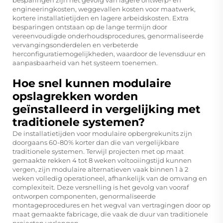
engineeringkosten, weggevallen kosten voor maatwerk,
kortere installatietijden en lagere arbeidskosten. Extra
besparingen ontstaan op de lange termijn door
vereenvoudigde onderhoudsprocedures, genormaliseerde
vervangingsonderdelen en verbeterde
herconfiguratiemogelijkheden, waardoor de levensduur en
aanpasbaarheid van het systeem toenemen.
Hoe snel kunnen modulaire
opslagrekken worden
geïnstalleerd in vergelijking met
traditionele systemen?
De installatietijden voor modulaire opbergrekunits zijn
doorgaans 60-80% korter dan die van vergelijkbare
traditionele systemen. Terwijl projecten met op maat
gemaakte rekken 4 tot 8 weken voltooiingstijd kunnen
vergen, zijn modulaire alternatieven vaak binnen 1 à 2
weken volledig operationeel, afhankelijk van de omvang en
complexiteit. Deze versnelling is het gevolg van vooraf
ontworpen componenten, genormaliseerde
montageprocedures en het wegval van vertragingen door op
maat gemaakte fabricage, die vaak de duur van traditionele
projecten verlengen.