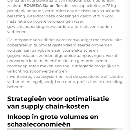
De lichte maar sterke aard van modulaire componenten,
zoals de
BOMEDA Stalen Rek
die een capaciteit van 25 kg
per plank behoudt, vermindert ook de eisen aan structurele
belasting, waardoor deze oplossingen geschikt zijn voor
installatie op hogere verdiepingen waar
gewichtsbeperkingen zwaardere alternatieven zouden
verbieden.
De integratie van utilities wordt eenvoudiger met modulaire
opbergrekunits, omdat gestandaardiseerde ontwerpen
voldoen aan gangbare eisen voor elektrische en
gegevenskabels zonder uitgebreide aanpassingen. Vooraf
ontworpen kabelbeheersfuncties en genormaliseerde
montagepunten maken een snelle integratie mogelijk van
verlichting, stroomverdeling en
inventarisregistratiesystemen, wat de operationele efficiëntie
verbetert en tegelijkertijd een nette, professionele uitstraling
behoudt.
Strategieën voor optimalisatie
van supply chain-kosten
Inkoop in grote volumes en
schaaleconomieën