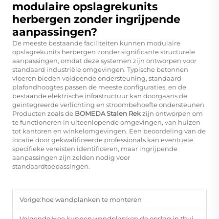
modulaire opslagrekunits
herbergen zonder ingrijpende
aanpassingen?
De meeste bestaande faciliteiten kunnen modulaire
opslagrekunits herbergen zonder significante structurele
aanpassingen, omdat deze systemen zijn ontworpen voor
standaard industriële omgevingen. Typische betonnen
vloeren bieden voldoende ondersteuning, standaard
plafondhoogtes passen de meeste configuraties, en de
bestaande elektrische infrastructuur kan doorgaans de
geïntegreerde verlichting en stroombehoefte ondersteunen.
Producten zoals de
BOMEDA Stalen Rek
zijn ontworpen om
te functioneren in uiteenlopende omgevingen, van huizen
tot kantoren en winkelomgevingen. Een beoordeling van de
locatie door gekwalificeerde professionals kan eventuele
specifieke vereisten identificeren, maar ingrijpende
aanpassingen zijn zelden nodig voor
standaardtoepassingen.
Vorige:
hoe wandplanken te monteren
Volgende:
Hoe kunnen wandplanken de opslag in thuiskantoren verbeteren?