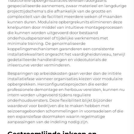
Traditionele opberginstallaties vereisen doorgaans
gespecialiseerde aannemers, zwaar materieel en langdurige
projecttijdschema's die afhankelijk van de grootte en
complexiteit van de faciliteit meerdere weken of maanden
kunnen duren. Modulaire opbergrekunits elimineren deze
knelpunten door middel van intuïtieve montageprocessen
die kunnen worden uitgevoerd door bestaand
onderhoudspersoneel of tijdelijke werknemers met
minimale training. De genormaliseerde
koppelingsmechanismen garanderen een consistente
installatiekwaliteit ongeacht het vaardigheidsniveau, terwijl
gedetailleerde handleidingen en videotutorials de
inleercurve verder verminderen.
Besparingen op arbeidskosten gaan verder dan de initiële
installatiefase wanneer organisaties kiezen voor modulaire
opbergrekken. Herconfiguratieprojecten die eerder
professionele demontage en herbouw vereisten, kunnen nu
intern worden uitgevoerd tijdens reguliere
onderhoudsvensters. Deze flexibiliteit blijkt bijzonder
waardevol voor bedrijven die te maken hebben met
seizoensgebonden schommelingen in voorraadeisen of die
een expansiefase doormaken waarin regelmatige
aanpassingen van de indeling nodig zijn.