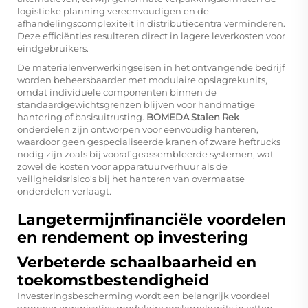
logistieke planning vereenvoudigen en de
afhandelingscomplexiteit in distributiecentra verminderen.
Deze efficiënties resulteren direct in lagere leverkosten voor
eindgebruikers.
De materialenverwerkingseisen in het ontvangende bedrijf
worden beheersbaarder met modulaire opslagrekunits,
omdat individuele componenten binnen de
standaardgewichtsgrenzen blijven voor handmatige
hantering of basisuitrusting.
BOMEDA Stalen Rek
onderdelen zijn ontworpen voor eenvoudig hanteren,
waardoor geen gespecialiseerde kranen of zware heftrucks
nodig zijn zoals bij vooraf geassembleerde systemen, wat
zowel de kosten voor apparatuurverhuur als de
veiligheidsrisico's bij het hanteren van overmaatse
onderdelen verlaagt.
Langetermijnfinanciële voordelen
en rendement op investering
Verbeterde schaalbaarheid en
toekomstbestendigheid
Investeringsbescherming wordt een belangrijk voordeel
wanneer organisaties modulaire opslagrekunits inzetten,