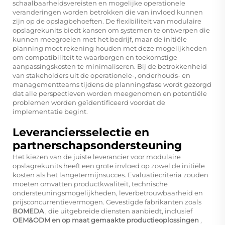
schaalbaarheidsvereisten en mogelijke operationele
veranderingen worden betrokken die van invloed kunnen
zijn op de opslagbehoeften. De flexibiliteit van modulaire
opslagrekunits biedt kansen om systemen te ontwerpen die
kunnen meegroeien met het bedrijf, maar de initiële
planning moet rekening houden met deze mogelijkheden
om compatibiliteit te waarborgen en toekomstige
aanpassingskosten te minimaliseren. Bij de betrokkenheid
van stakeholders uit de operationele-, onderhouds- en
managementteams tijdens de planningsfase wordt gezorgd
dat alle perspectieven worden meegenomen en potentiële
problemen worden geïdentificeerd voordat de
implementatie begint.
Leveranciersselectie en
partnerschapsondersteuning
Het kiezen van de juiste leverancier voor modulaire
opslagrekunits heeft een grote invloed op zowel de initiële
kosten als het langetermijnsucces. Evaluatiecriteria zouden
moeten omvatten productkwaliteit, technische
ondersteuningsmogelijkheden, leverbetrouwbaarheid en
prijsconcurrentievermogen. Gevestigde fabrikanten zoals
BOMEDA
, die uitgebreide diensten aanbiedt, inclusief
OEM&ODM en op maat gemaakte productieoplossingen
,