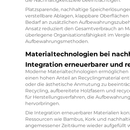
die Nachhaltigkeitsziele beeinträchtigen.
Platzsparende, nachhaltige Speicherlösunge
verstellbare Ablagen, klappbare Oberflächen
Bedarf an zusätzlichen Aufbewahrungszubehö
Ansatz reduziert den Gesamtverbrauch an Mat
überlegene Organisationsfähigkeit im Vergl
Aufbewahrungsmethoden.
Materialtechnologien bei nac
Integration erneuerbarer und r
Moderne Materialtechnologien ermöglichen 
einen hohen Anteil an Recyclingmaterial enth
oder die ästhetische Anmutung zu beeinträc
Recycling, aufbereitete Holzfasern und recy
für Herstellungsverfahren, die Aufbewahru
hervorbringen.
Die Integration erneuerbarer Materialien ko
Ressourcen wie Bambus, Kork und nachhaltig
angemessener Zeiträume wieder aufgefüllt w