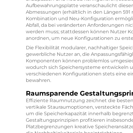
Aufbewahrungsplatte
veranschaulicht diese
Abmessungen (erhältlich in den Längen 591
Kombination und Neu-Konfiguration ermögli
Abfall, da bei veränderten Anforderungen n
werden muss; stattdessen können Nutzer K
anordnen, um neue Konfigurationen zu erste
Die Flexibilität modularer, nachhaltiger Spei
gewerbliche Nutzer an, die Anpassungsfähigke
Komponenten können problemlos umgesiedel
wodurch sich Speichersysteme entwickeln un
verschiedenen Konfigurationen stets eine ein
bewahren.
Raumsparende Gestaltungspri
Effiziente Raumnutzung zeichnet die besten
vertikale Stauraumoptionen, versteckte Fäch
um die Speicherkapazität innerhalb begrenz
Gestaltungsprinzipien profitieren insbeson
Platzbegrenzungen kreative Speicheransätze 