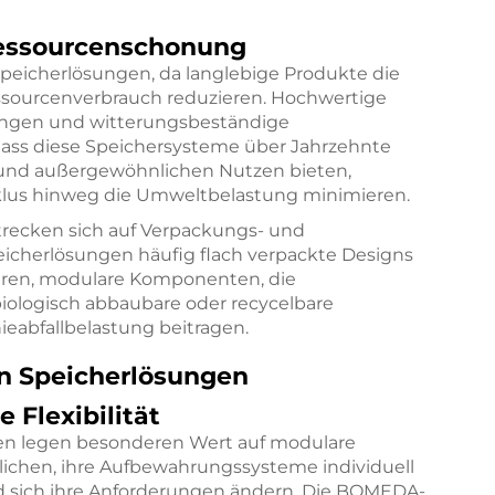
Ressourcenschonung
 Speicherlösungen, da langlebige Produkte die
sourcenverbrauch reduzieren. Hochwertige
dungen und witterungsbeständige
dass diese Speichersysteme über Jahrzehnte
 und außergewöhnlichen Nutzen bieten,
klus hinweg die Umweltbelastung minimieren.
trecken sich auf Verpackungs- und
eicherlösungen häufig flach verpackte Designs
ieren, modulare Komponenten, die
iologisch abbaubare oder recycelbare
ieabfallbelastung beitragen.
n Speicherlösungen
 Flexibilität
en legen besonderen Wert auf modulare
lichen, ihre Aufbewahrungssysteme individuell
d sich ihre Anforderungen ändern. Die
BOMEDA-