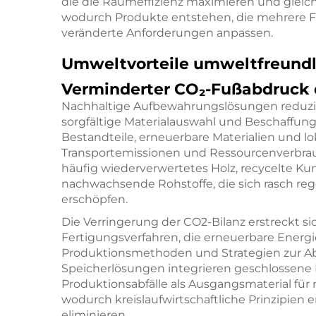
die die Raumeffizienz maximieren und gleic
wodurch Produkte entstehen, die mehrere Fun
veränderte Anforderungen anpassen.
Umweltvorteile umweltfreund
Verminderter CO₂-Fußabdruck 
Nachhaltige Aufbewahrungslösungen reduzi
sorgfältige Materialauswahl und Beschaffungs
Bestandteile, erneuerbare Materialien und
Transportemissionen und Ressourcenverbrauc
häufig wiederverwertetes Holz, recycelte Ku
nachwachsende Rohstoffe, die sich rasch re
erschöpfen.
Die Verringerung der CO2-Bilanz erstreckt si
Fertigungsverfahren, die erneuerbare Energi
Produktionsmethoden und Strategien zur Abf
Speicherlösungen integrieren geschlossene
Produktionsabfälle als Ausgangsmaterial fü
wodurch kreislaufwirtschaftliche Prinzipien e
eliminieren.