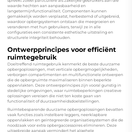
spreekt zowel particuliere als zakelijke gebruikers aan die
waarde hechten aan aanpasbaarheid en
langetermijnfunctionaliteit. Componenten kunnen
gemakkelijk worden verplaatst, herbestemd of uitgebreid,
waardoor opbergsystemen ontstaan die meegroeien en
veranderen met hun gebruikers, terwijl ze in alle
configuraties een consistente esthetische uitstraling en
structurele integriteit behouden.
Ontwerpprincipes voor efficiënt
ruimtegebruik
Doeltreffend ruimtegebruik kenmerkt de beste duurzame
opbergoplossingen, met verticale opbergmogelijkheden,
verborgen compartimenten en multifunctionele ontwerpen
die de opbergruimte maximaliseren binnen beperkte
oppervlakten. Deze ontwerpprincipes zijn vooral gunstig in
stedelijke omgevingen, waar ruimtebeperkingen creatieve
oplossingen vereisen die niet ten koste gaan van
functionaliteit of duurzaamheidsdoelstellingen.
Ruimtebesparende duurzame opbergoplossingen bevatten
vaak functies zoals instelbare leggers, neerklapbare
oppervlakken en geïntegreerde organisatiesystemen die de
noodzaak voor extra opbergaccessoires elimineren. Deze
uitgebreide aanpak vermindert het algehele