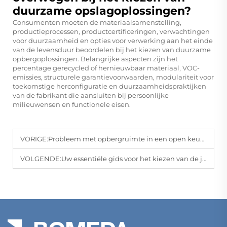
duurzame opslagoplossingen?
Consumenten moeten de materiaalsamenstelling,
productieprocessen, productcertificeringen, verwachtingen
voor duurzaamheid en opties voor verwerking aan het einde
van de levensduur beoordelen bij het kiezen van duurzame
opbergoplossingen. Belangrijke aspecten zijn het
percentage gerecycled of hernieuwbaar materiaal, VOC-
emissies, structurele garantievoorwaarden, modulariteit voor
toekomstige herconfiguratie en duurzaamheidspraktijken
van de fabrikant die aansluiten bij persoonlijke
milieuwensen en functionele eisen.
VORIGE:
Probleem met opbergruimte in een open keuken? Aangepaste oplossingen van Bomeda, waar schoonheid en praktischheid samengaan
VOLGENDE:
Uw essentiële gids voor het kiezen van de juiste beugels voor houten planken