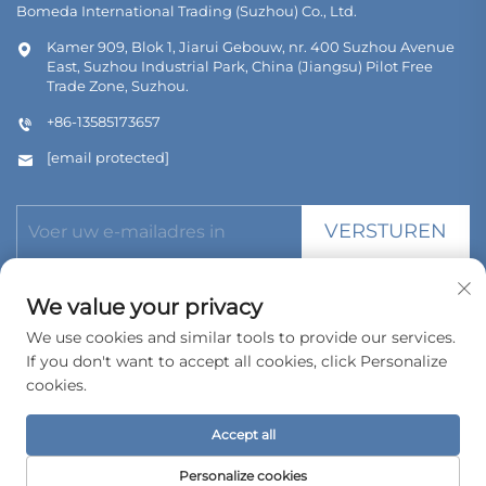
Bomeda International Trading (Suzhou) Co., Ltd.
Kamer 909, Blok 1, Jiarui Gebouw, nr. 400 Suzhou Avenue
East, Suzhou Industrial Park, China (Jiangsu) Pilot Free
Trade Zone, Suzhou.
+86-13585173657
[email protected]
VERSTUREN
We value your privacy
We use cookies and similar tools to provide our services.
If you don't want to accept all cookies, click Personalize
Copyright © 2026 Bomeda International Trading (Suzhou) Co.,
Ltd. Alle rechten voorbehouden.
cookies.
Privacybeleid
Accept all
Personalize cookies