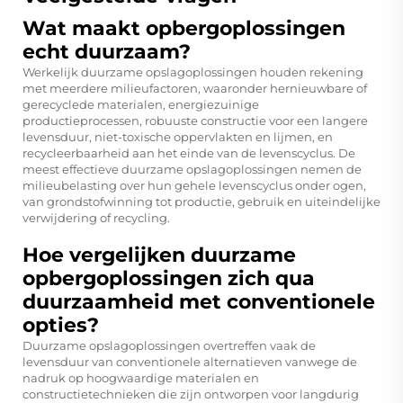
Wat maakt opbergoplossingen
echt duurzaam?
Werkelijk duurzame opslagoplossingen houden rekening
met meerdere milieufactoren, waaronder hernieuwbare of
gerecyclede materialen, energiezuinige
productieprocessen, robuuste constructie voor een langere
levensduur, niet-toxische oppervlakten en lijmen, en
recycleerbaarheid aan het einde van de levenscyclus. De
meest effectieve duurzame opslagoplossingen nemen de
milieubelasting over hun gehele levenscyclus onder ogen,
van grondstofwinning tot productie, gebruik en uiteindelijke
verwijdering of recycling.
Hoe vergelijken duurzame
opbergoplossingen zich qua
duurzaamheid met conventionele
opties?
Duurzame opslagoplossingen overtreffen vaak de
levensduur van conventionele alternatieven vanwege de
nadruk op hoogwaardige materialen en
constructietechnieken die zijn ontworpen voor langdurig