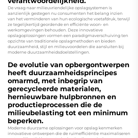
verantwoordelijkheid.
De vraag naar milieuvriendelijke opslagsystemen is
aanzienlijk gestegen nu consumenten het belang inzien
van het verminderen van hun ecologische voetafdruk, terwijl
ze tegelijkertijd geordende en efficiënte woon- en
werkomgevingen behouden. Deze innovatieve
opslagoplossingen vormen een paradigmaverschuiving ten
opzichte van traditionele opslagmethoden en bieden
duurzaamheid, stijl en milieuvoordelen die aansluiten bij
moderne duurzaamheidsdoelstellingen.
De evolutie van opbergontwerpen
heeft duurzaamheidsprincipes
omarmd, met inbegrip van
gerecycleerde materialen,
hernieuwbare hulpbronnen en
productieprocessen die de
milieubelasting tot een minimum
beperken.
Moderne duurzame oplossingen voor opslag kenmerken
innovatieve ontwerpen die de ruimefficiëntie maximaliseren