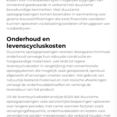
kosten voor milieubelasting en mogelijke stijgingen van
onroerend goedwaarde in verband met duurzame
bouwkundige kenmerken. Veel duurzame
opslagoplossingen komen bovendien in aanmerking voor
groene bouwcertificeringen die extra financiële voordelen
kunnen opleveren via belastingvoordelen of teruggaven van
nutsbedrijven.
Onderhoud en
levenscycluskosten
Duurzame opslagoplossingen vereisen doorgaans minimaal
onderhoud vanwege hun robuuste constructie en
hoogwaardige materialen, wat leidt tot lagere
levenscycluskosten in vergelijking met conventionele
opslagsystemen die mogelijk vaak gerepareerd, opnieuw
afgewerkt of vervangen moeten worden. Het gebruik van
natuurlijk bestand materiaal en niet-toxische afwerkingen
verlaagt de onderhoudsbehoeften en verlengt de
levensduur van het product.
Uit de levenscycluskostenanalyse blijkt dat duurzame
opslagoplossingen vaak aanzienlijke besparingen opleveren
over langere periodes, met name wanneer factoren zoals
vervangingsfrequentie, onderhoudskosten en kosten voor
verwijdering worden meegewogen die verband houden met