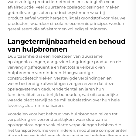
waterzuinige productiemethoden en strategieën voor
afvalreductie. Veel duurzame opslagoplossingen maken
gebruik van gesloten productiesystemen waarbij
productieafval wordt hergebruikt als grondstof voor nieuwe
producten, waardoor circulaire economieprincipes worden
gerealiseerd die afvalstromen volledig elimineren.
Langetermijnbaarheid en behoud
van hulpbronnen
Duurzaamheid is een hoeksteen van duurzame
opslagoplossingen, aangezien langduriger producten de
vervangingsfrequentie en het totale verbruik van
hulpbronnen verminderen. Hoogwaardige
constructietechnieken, verstevigde verbindingen en
weersbestendige afwerkingen zorgen ervoor dat deze
opslagsystemen gedurende tientallen jaren hun
functionaliteit en uiterlijk behouden, wat uitzonderlijke
waarde biedt terwijl ze de milieubelasting over hun hele
levenscyclus minimaliseren.
Voordelen voor het behoud van hulpbronnen reiken tot
verpakking en verzendpraktijken, waar duurzame
opslagoplossingen vaak platte verpakkingen hebben die
het transportvolume verminderen, modulaire componenten
die de hoeveelheid verpakkingsmateriaal minimaliseren, en