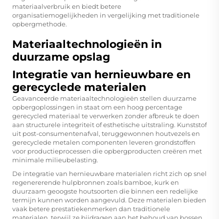
materiaalverbruik en biedt betere
organisatiemogelijkheden in vergelijking met traditionele
opbergmethode.
Materiaaltechnologieën in
duurzame opslag
Integratie van hernieuwbare en
gerecyclede materialen
Geavanceerde materiaaltechnologieën stellen duurzame
opbergoplossingen in staat om een hoog percentage
gerecycled materiaal te verwerken zonder afbreuk te doen
aan structurele integriteit of esthetische uitstraling. Kunststof
uit post-consumentenafval, teruggewonnen houtvezels en
gerecyclede metalen componenten leveren grondstoffen
voor productieprocessen die opbergproducten creëren met
minimale milieubelasting.
De integratie van hernieuwbare materialen richt zich op snel
regenererende hulpbronnen zoals bamboe, kurk en
duurzaam geoogste houtsoorten die binnen een redelijke
termijn kunnen worden aangevuld. Deze materialen bieden
vaak betere prestatiekenmerken dan traditionele
materialen, terwijl ze bijdragen aan het behoud van bossen