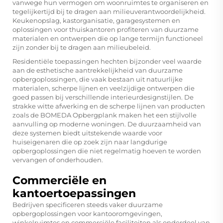
vanwege hun vermogen om woonruimtes te organiseren en
tegelijkertijd bij te dragen aan milieuverantwoordelijkheid.
Keukenopslag, kastorganisatie, garagesystemen en
oplossingen voor thuiskantoren profiteren van duurzame
materialen en ontwerpen die op lange termijn functioneel
zijn zonder bij te dragen aan milieubeleid.
Residentiële toepassingen hechten bijzonder veel waarde
aan de esthetische aantrekkelijkheid van duurzame
opbergoplossingen, die vaak bestaan uit natuurlijke
materialen, scherpe lijnen en veelzijdige ontwerpen die
goed passen bij verschillende interieurdesignstijlen. De
strakke witte afwerking en de scherpe lijnen van producten
zoals de
BOMEDA Opbergplank
maken het een stijlvolle
aanvulling op moderne woningen. De duurzaamheid van
deze systemen biedt uitstekende waarde voor
huiseigenaren die op zoek zijn naar langdurige
opbergoplossingen die niet regelmatig hoeven te worden
vervangen of onderhouden.
Commerciële en
kantoertoepassingen
Bedrijven specificeren steeds vaker duurzame
opbergoplossingen voor kantooromgevingen,
winkelruimtes en commerciële faciliteiten als onderdeel van