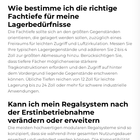
Wie bestimme ich die richtige
Fachtiefe für meine
Lagerbedürfnisse
Die Fachtiefe sollte sich an den größten Gegenständen
orientieren, die gelagert werden sollen, zuzüglich eines
Freiraums für leichten Zugriff und Luftzirkulation. Messen Sie
Ihre typischen Lagergegenstände und addieren Sie 2 bis 4
Zoll zur größten Abmessung hinzu. Berücksichtigen Sie,
dass tiefere Fächer möglicherweise stärkere
Tragkonstruktionen erfordern und den Zugriff auf hinter
dem Vordergrund liegende Gegenstände erschweren
können. Übliche Tiefen reichen von 12 Zoll für leichte
Lagerung bis zu 24 Zoll oder mehr für schwere industrielle
Anwendungen.
Kann ich mein Regalsystem nach
der Erstinbetriebnahme
verändern oder erweitern
Die meisten hochwertigen modularen Regalsysteme sind so
konzipiert, dass sie während ihrer gesamten Nutzungsdauer
erweitert und verändert werden können. Die Kompatibilität