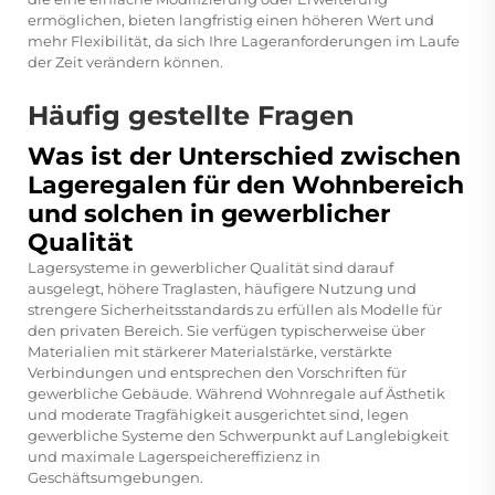
ermöglichen, bieten langfristig einen höheren Wert und
mehr Flexibilität, da sich Ihre Lageranforderungen im Laufe
der Zeit verändern können.
Häufig gestellte Fragen
Was ist der Unterschied zwischen
Lageregalen für den Wohnbereich
und solchen in gewerblicher
Qualität
Lagersysteme in gewerblicher Qualität sind darauf
ausgelegt, höhere Traglasten, häufigere Nutzung und
strengere Sicherheitsstandards zu erfüllen als Modelle für
den privaten Bereich. Sie verfügen typischerweise über
Materialien mit stärkerer Materialstärke, verstärkte
Verbindungen und entsprechen den Vorschriften für
gewerbliche Gebäude. Während Wohnregale auf Ästhetik
und moderate Tragfähigkeit ausgerichtet sind, legen
gewerbliche Systeme den Schwerpunkt auf Langlebigkeit
und maximale Lagerspeichereffizienz in
Geschäftsumgebungen.