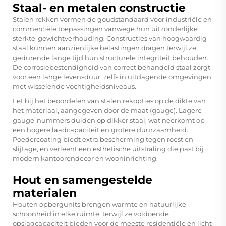
Staal- en metalen constructie
Stalen rekken vormen de goudstandaard voor industriële en
commerciële toepassingen vanwege hun uitzonderlijke
sterkte-gewichtverhouding. Constructies van hoogwaardig
staal kunnen aanzienlijke belastingen dragen terwijl ze
gedurende lange tijd hun structurele integriteit behouden.
De corrosiebestendigheid van correct behandeld staal zorgt
voor een lange levensduur, zelfs in uitdagende omgevingen
met wisselende vochtigheidsniveaus.
Let bij het beoordelen van stalen rekopties op de dikte van
het materiaal, aangegeven door de maat (gauge). Lagere
gauge-nummers duiden op dikker staal, wat neerkomt op
een hogere laadcapaciteit en grotere duurzaamheid.
Poedercoating biedt extra bescherming tegen roest en
slijtage, en verleent een esthetische uitstraling die past bij
modern kantoorendecor en wooninrichting.
Hout en samengestelde
materialen
Houten opbergunits brengen warmte en natuurlijke
schoonheid in elke ruimte, terwijl ze voldoende
opslagcapaciteit bieden voor de meeste residentiële en licht