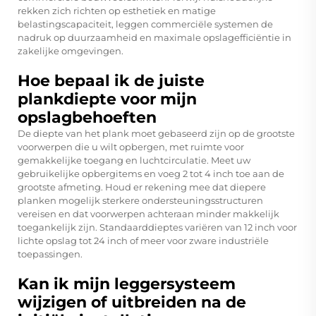
rekken zich richten op esthetiek en matige
belastingscapaciteit, leggen commerciële systemen de
nadruk op duurzaamheid en maximale opslagefficiëntie in
zakelijke omgevingen.
Hoe bepaal ik de juiste
plankdiepte voor mijn
opslagbehoeften
De diepte van het plank moet gebaseerd zijn op de grootste
voorwerpen die u wilt opbergen, met ruimte voor
gemakkelijke toegang en luchtcirculatie. Meet uw
gebruikelijke opbergitems en voeg 2 tot 4 inch toe aan de
grootste afmeting. Houd er rekening mee dat diepere
planken mogelijk sterkere ondersteuningsstructuren
vereisen en dat voorwerpen achteraan minder makkelijk
toegankelijk zijn. Standaarddieptes variëren van 12 inch voor
lichte opslag tot 24 inch of meer voor zware industriële
toepassingen.
Kan ik mijn leggersysteem
wijzigen of uitbreiden na de