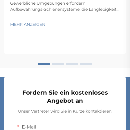
Gewerbliche Umgebungen erfordern
Aufbewahrungs-Schienensysteme, die Langlebigkeit,
Funktionalität und Wirtschaftlichkeit in Einklang
bringen und gleichzeitig spezifische betriebliche
MEHR ANZEIGEN
Anforderungen erfüllen. Von Lagern und
Einzelhandelsbetrieben über Krankenhäuser bis hin zu
Produktionsstätten hängt die Wahl...
Fordern Sie ein kostenloses
Angebot an
Unser Vertreter wird Sie in Kürze kontaktieren.
E-Mail