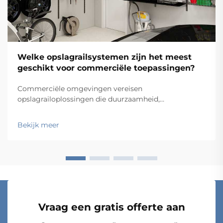
Welke opslagrailsystemen zijn het meest
geschikt voor commerciële toepassingen?
Commerciële omgevingen vereisen
opslagrailoplossingen die duurzaamheid,
functionaliteit en kosten-effectiviteit in evenwicht
brengen, terwijl ze tegelijkertijd voldoen aan
Bekijk meer
specifieke operationele eisen. Van magazijnen en
winkelfaciliteiten tot ziekenhuizen en
productiebedrijven: de keus...
Vraag een gratis offerte aan