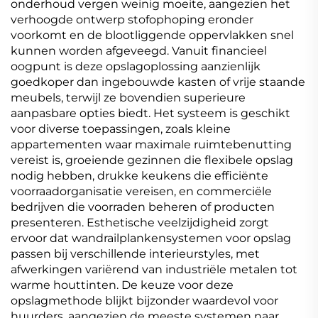
onderhoud vergen weinig moeite, aangezien het
verhoogde ontwerp stofophoping eronder
voorkomt en de blootliggende oppervlakken snel
kunnen worden afgeveegd. Vanuit financieel
oogpunt is deze opslagoplossing aanzienlijk
goedkoper dan ingebouwde kasten of vrije staande
meubels, terwijl ze bovendien superieure
aanpasbare opties biedt. Het systeem is geschikt
voor diverse toepassingen, zoals kleine
appartementen waar maximale ruimtebenutting
vereist is, groeiende gezinnen die flexibele opslag
nodig hebben, drukke keukens die efficiënte
voorraadorganisatie vereisen, en commerciële
bedrijven die voorraden beheren of producten
presenteren. Esthetische veelzijdigheid zorgt
ervoor dat wandrailplankensystemen voor opslag
passen bij verschillende interieurstyles, met
afwerkingen variërend van industriële metalen tot
warme houttinten. De keuze voor deze
opslagmethode blijkt bijzonder waardevol voor
huurders, aangezien de meeste systemen naar