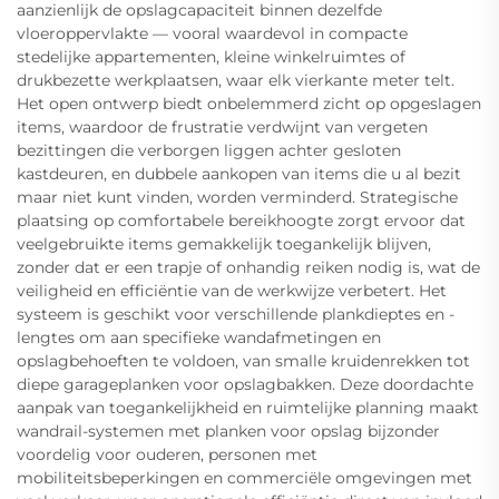
aanzienlijk de opslagcapaciteit binnen dezelfde
vloeroppervlakte — vooral waardevol in compacte
stedelijke appartementen, kleine winkelruimtes of
drukbezette werkplaatsen, waar elk vierkante meter telt.
Het open ontwerp biedt onbelemmerd zicht op opgeslagen
items, waardoor de frustratie verdwijnt van vergeten
bezittingen die verborgen liggen achter gesloten
kastdeuren, en dubbele aankopen van items die u al bezit
maar niet kunt vinden, worden verminderd. Strategische
plaatsing op comfortabele bereikhoogte zorgt ervoor dat
veelgebruikte items gemakkelijk toegankelijk blijven,
zonder dat er een trapje of onhandig reiken nodig is, wat de
veiligheid en efficiëntie van de werkwijze verbetert. Het
systeem is geschikt voor verschillende plankdieptes en -
lengtes om aan specifieke wandafmetingen en
opslagbehoeften te voldoen, van smalle kruidenrekken tot
diepe garageplanken voor opslagbakken. Deze doordachte
aanpak van toegankelijkheid en ruimtelijke planning maakt
wandrail-systemen met planken voor opslag bijzonder
voordelig voor ouderen, personen met
mobiliteitsbeperkingen en commerciële omgevingen met