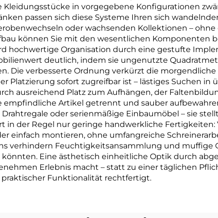
hre Kleidungsstücke in vorgegebene Konfigurationen z
ränken passen sich diese Systeme Ihren sich wandelnden
rderobenwechseln oder wachsenden Kollektionen – oh
ufbau können Sie mit den wesentlichen Komponenten b
 wird hochwertige Organisation durch eine gestufte Imp
ilienwert deutlich, indem sie ungenutzte Quadratmete
en. Die verbesserte Ordnung verkürzt die morgendliche 
r Platzierung sofort zugreifbar ist – lästiges Suchen in 
ch ausreichend Platz zum Aufhängen, der Faltenbildung 
 empfindliche Artikel getrennt und sauber aufbewahren
 Drahtregale oder serienmäßige Einbaumöbel – sie stellt 
rt in der Regel nur geringe handwerkliche Fertigkeiten
r einfach montieren, ohne umfangreiche Schreinerarb
s verhindern Feuchtigkeitsansammlung und muffige Ge
 könnten. Eine ästhetisch einheitliche Optik durch abg
hmen Erlebnis macht – statt zu einer täglichen Pflicht 
raktischer Funktionalität rechtfertigt.