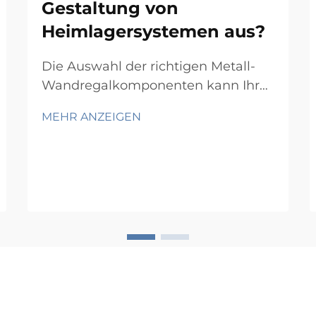
Gestaltung von
Heimlagersystemen aus?
Die Auswahl der richtigen Metall-
Wandregalkomponenten kann Ihre
Nutzung des vertikalen Raums im
MEHR ANZEIGEN
Haus vollständig verändern. Metall-
Wandregalierung bietet eine
robuste und anpassungsfähige
Grundlage, um alles von Büchern
und Küchenutensilien bis hin zu
Werkzeugen und
Dekorationsgegenständen zu
ordnen...