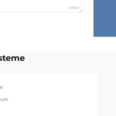
0/1000
steme
me
raum