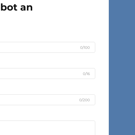
ebot an
0/100
0/16
0/200