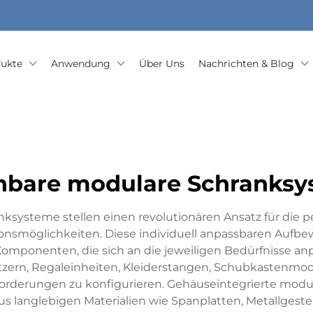
ukte
Anwendung
Über Uns
Nachrichten & Blog
hbare modulare Schranksy
nksysteme stellen einen revolutionären Ansatz für die 
ationsmöglichkeiten. Diese individuell anpassbaren Au
ponenten, die sich an die jeweiligen Bedürfnisse anpa
tzern, Regaleinheiten, Kleiderstangen, Schubkastenm
orderungen zu konfigurieren. Gehäuseintegrierte modul
us langlebigen Materialien wie Spanplatten, Metallgest