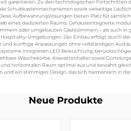
keit garantieren. Zu den technologischen Fortschritten 
nde Schubkastenmechanismen sowie vielseitige Laufsch
 Diese Aufbewahrungslösungen bieten Platz für sämtli
halb eines dedizierten Raums. Gehäuseintegrierte modu
lafzimmern oder umgebauten Gästezimmern – als auch 
n Hospitality-Umgebungen. Der Einbau erfolgt durch di
 und künftige Anpassungen ohne vollständigen Austa
ksysteme integrieren LED-Beleuchtung, berücksichtigen
bare Wäschekörbe, Krawattenhalter sowie Gürtelorgani
 und horizontalen Raum optimal aus und bewahrt gleic
 und ein stimmiges Design, das sich harmonisch in die
Neue Produkte