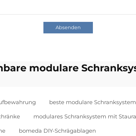
Absenden
hbare modulare Schranksy
Aufbewahrung
beste modulare Schranksyste
chränke
modulares Schranksystem mit Stau
me
bomeda DIY-Schrägablagen