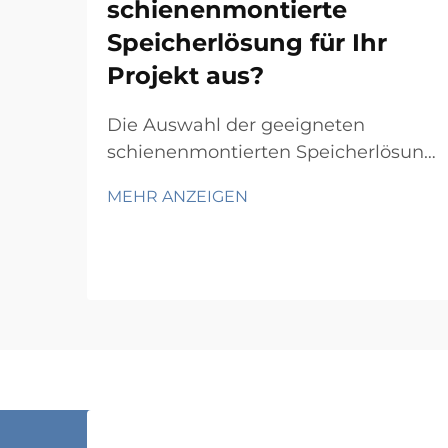
schienenmontierte
Speicherlösung für Ihr
Projekt aus?
Die Auswahl der geeigneten
schienenmontierten Speicherlösung
für Ihr spezifisches Projekt erfordert
MEHR ANZEIGEN
eine sorgfältige Abwägung
mehrerer technischer und
betrieblicher Faktoren, die sich
unmittelbar auf Funktionalität und
Langzeitperformance auswirken.
Der Entscheidungsprozess umfasst
…