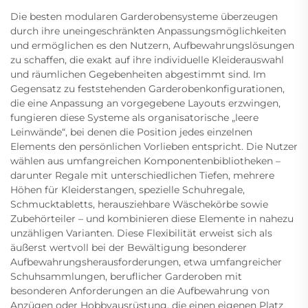
Die besten modularen Garderobensysteme überzeugen
durch ihre uneingeschränkten Anpassungsmöglichkeiten
und ermöglichen es den Nutzern, Aufbewahrungslösungen
zu schaffen, die exakt auf ihre individuelle Kleiderauswahl
und räumlichen Gegebenheiten abgestimmt sind. Im
Gegensatz zu feststehenden Garderobenkonfigurationen,
die eine Anpassung an vorgegebene Layouts erzwingen,
fungieren diese Systeme als organisatorische „leere
Leinwände“, bei denen die Position jedes einzelnen
Elements den persönlichen Vorlieben entspricht. Die Nutzer
wählen aus umfangreichen Komponentenbibliotheken –
darunter Regale mit unterschiedlichen Tiefen, mehrere
Höhen für Kleiderstangen, spezielle Schuhregale,
Schmucktabletts, herausziehbare Wäschekörbe sowie
Zubehörteiler – und kombinieren diese Elemente in nahezu
unzähligen Varianten. Diese Flexibilität erweist sich als
äußerst wertvoll bei der Bewältigung besonderer
Aufbewahrungsherausforderungen, etwa umfangreicher
Schuhsammlungen, beruflicher Garderoben mit
besonderen Anforderungen an die Aufbewahrung von
Anzügen oder Hobbyausrüstung, die einen eigenen Platz