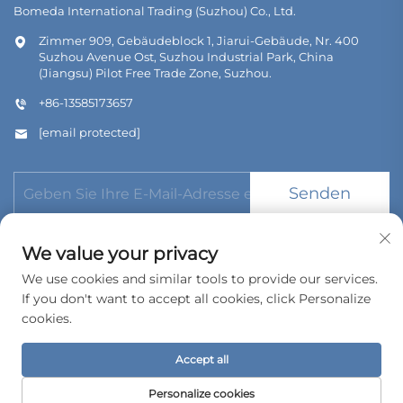
Bomeda International Trading (Suzhou) Co., Ltd.
Zimmer 909, Gebäudeblock 1, Jiarui-Gebäude, Nr. 400
Suzhou Avenue Ost, Suzhou Industrial Park, China
(Jiangsu) Pilot Free Trade Zone, Suzhou.
+86-13585173657
[email protected]
Senden
We value your privacy
We use cookies and similar tools to provide our services.
If you don't want to accept all cookies, click Personalize
Urheberrecht © 2026 Bomeda International Trading (Suzhou)
Co., Ltd. Alle Rechte vorbehalten.
cookies.
Datenschutzrichtlinie
Accept all
Personalize cookies