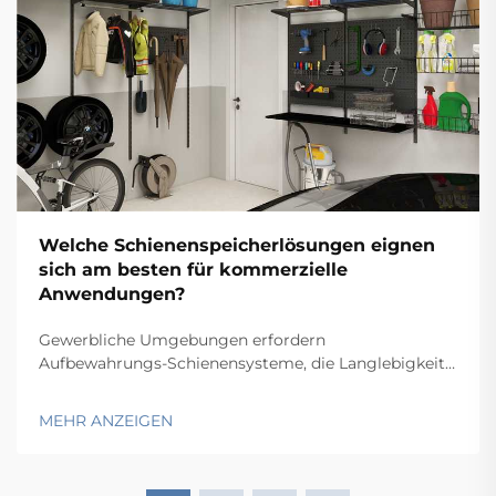
Welche Schienenspeicherlösungen eignen
sich am besten für kommerzielle
Anwendungen?
Gewerbliche Umgebungen erfordern
Aufbewahrungs-Schienensysteme, die Langlebigkeit,
Funktionalität und Wirtschaftlichkeit in Einklang
bringen und gleichzeitig spezifische betriebliche
MEHR ANZEIGEN
Anforderungen erfüllen. Von Lagern und
Einzelhandelsbetrieben über Krankenhäuser bis hin zu
Produktionsstätten hängt die Wahl...