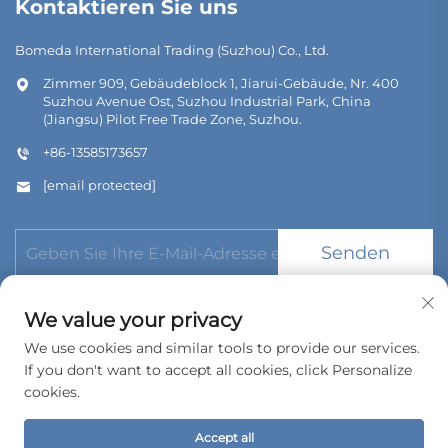
Kontaktieren Sie uns
Bomeda International Trading (Suzhou) Co., Ltd.
Zimmer 909, Gebäudeblock 1, Jiarui-Gebäude, Nr. 400
Suzhou Avenue Ost, Suzhou Industrial Park, China
(Jiangsu) Pilot Free Trade Zone, Suzhou.
+86-13585173657
[email protected]
Senden
We value your privacy
We use cookies and similar tools to provide our services.
If you don't want to accept all cookies, click Personalize
Urheberrecht © 2026 Bomeda International Trading (Suzhou)
Co., Ltd. Alle Rechte vorbehalten.
cookies.
Datenschutzrichtlinie
Accept all