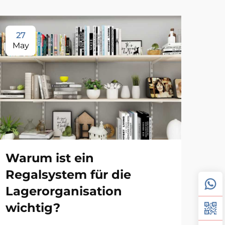
27
2
May
Ma
Warum ist ein
Ka
Regalsystem für die
Pl
Lagerorganisation
Be
wichtig?
Wen