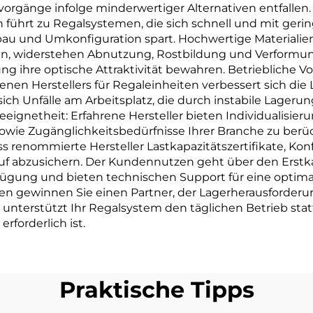
orgänge infolge minderwertiger Alternativen entfallen
ten führt zu Regalsystemen, die sich schnell und mit 
 Aufbau und Umkonfiguration spart. Hochwertige Materia
en, widerstehen Abnutzung, Rostbildung und Verformung
ng ihre optische Attraktivität bewahren. Betriebliche Vo
enen Herstellers für Regaleinheiten verbessert sich die 
sich Unfälle am Arbeitsplatz, die durch instabile Lageru
eignetheit: Erfahrene Hersteller bieten Individualisie
wie Zugänglichkeitsbedürfnisse Ihrer Branche zu berü
ss renommierte Hersteller Lastkapazitätszertifikate, 
uf abzusichern. Der Kundennutzen geht über den Erstkauf
rfügung und bieten technischen Support für eine optim
ten gewinnen Sie einen Partner, der Lagerherausforderun
 unterstützt Ihr Regalsystem den täglichen Betrieb sta
rforderlich ist.
Praktische Tipps