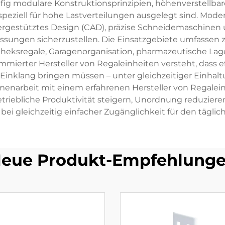
g modulare Konstruktionsprinzipien, höhenverstellba
peziell für hohe Lastverteilungen ausgelegt sind. Mode
ergestütztes Design (CAD), präzise Schneidemaschinen
ungen sicherzustellen. Die Einsatzgebiete umfassen za
iotheksregale, Garagenorganisation, pharmazeutische L
mierter Hersteller von Regaleinheiten versteht, dass e
inklang bringen müssen – unter gleichzeitiger Einhal
mmenarbeit mit einem erfahrenen Hersteller von Regal
etriebliche Produktivität steigern, Unordnung reduzie
bei gleichzeitig einfacher Zugänglichkeit für den täglic
eue Produkt-Empfehlung