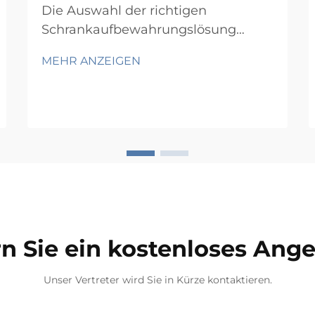
Die Auswahl der richtigen
Schrankaufbewahrungslösung
erfordert eine sorgfältige
MEHR ANZEIGEN
Bewertung mehrerer Faktoren, die
unmittelbar Auswirkungen auf
Funktionalität, Langlebigkeit und
langfristige Zufriedenheit haben.
Käufer, die sich ohne eine
gründliche Prüfung vorschnell für
einen Kauf entscheiden, stellen oft
fest, dass sie teure Fehlkäufe
getätigt haben...
n Sie ein kostenloses Ang
Unser Vertreter wird Sie in Kürze kontaktieren.