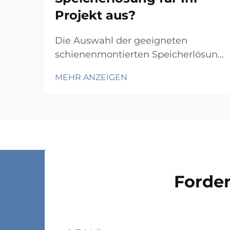
Projekt aus?
Die Auswahl der geeigneten
schienenmontierten Speicherlösung
für Ihr spezifisches Projekt erfordert
MEHR ANZEIGEN
eine sorgfältige Abwägung
mehrerer technischer und
betrieblicher Faktoren, die sich
unmittelbar auf Funktionalität und
Langzeitperformance auswirken.
Der Entscheidungsprozess umfasst
…
Forder