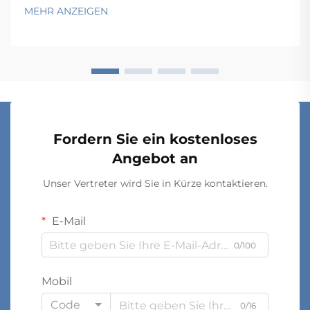
oder einen beengten gewerblichen Lagerraum
MEHR ANZEIGEN
organisieren – die Herausforderung bleibt dieselbe:
Wie bringen Sie mehr in weniger Platz unter? Der ...
Fordern Sie ein kostenloses
Angebot an
Unser Vertreter wird Sie in Kürze kontaktieren.
E-Mail
0/100
Mobil
Code
0/16