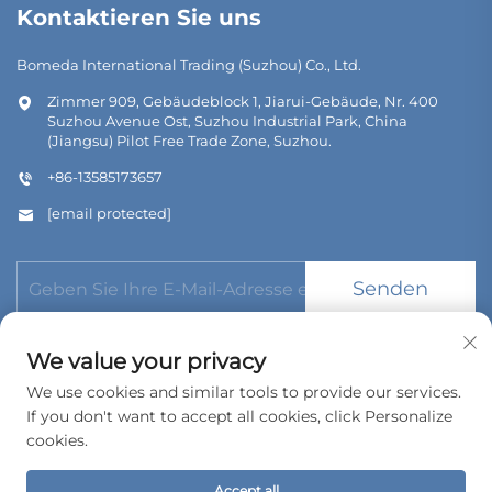
Kontaktieren Sie uns
Bomeda International Trading (Suzhou) Co., Ltd.
Zimmer 909, Gebäudeblock 1, Jiarui-Gebäude, Nr. 400
Suzhou Avenue Ost, Suzhou Industrial Park, China
(Jiangsu) Pilot Free Trade Zone, Suzhou.
+86-13585173657
[email protected]
Senden
We value your privacy
We use cookies and similar tools to provide our services.
If you don't want to accept all cookies, click Personalize
Urheberrecht © 2026 Bomeda International Trading (Suzhou)
cookies.
Co., Ltd. Alle Rechte vorbehalten.
Datenschutzrichtlinie
Accept all