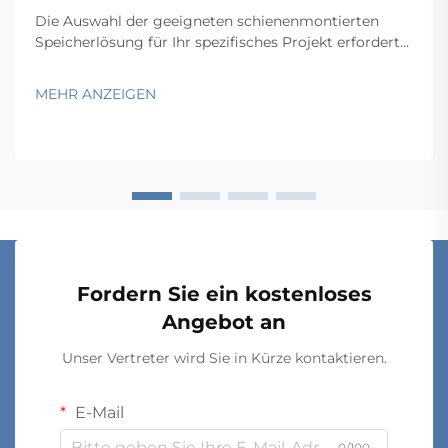
Die Auswahl der geeigneten schienenmontierten
Speicherlösung für Ihr spezifisches Projekt erfordert
eine sorgfältige Abwägung mehrerer technischer und
betrieblicher Faktoren, die sich unmittelbar auf
MEHR ANZEIGEN
Funktionalität und Langzeitperformance auswirken.
Der Entscheidungsprozess umfasst …
Fordern Sie ein kostenloses
Angebot an
Unser Vertreter wird Sie in Kürze kontaktieren.
E-Mail
0/100