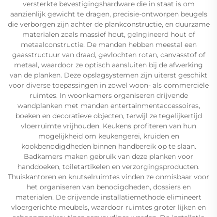
versterkte bevestigingshardware die in staat is om
aanzienlijk gewicht te dragen, precisie-ontworpen beugels
die verborgen zijn achter de plankconstructie, en duurzame
materialen zoals massief hout, geïngineerd hout of
metaalconstructie. De manden hebben meestal een
gaasstructuur van draad, gevlochten rotan, canvasstof of
metaal, waardoor ze optisch aansluiten bij de afwerking
van de planken. Deze opslagsystemen zijn uiterst geschikt
voor diverse toepassingen in zowel woon- als commerciële
ruimtes. In woonkamers organiseren drijvende
wandplanken met manden entertainmentaccessoires,
boeken en decoratieve objecten, terwijl ze tegelijkertijd
vloerruimte vrijhouden. Keukens profiteren van hun
mogelijkheid om keukengerei, kruiden en
kookbenodigdheden binnen handbereik op te slaan.
Badkamers maken gebruik van deze planken voor
handdoeken, toiletartikelen en verzorgingsproducten.
Thuiskantoren en knutselruimtes vinden ze onmisbaar voor
het organiseren van benodigdheden, dossiers en
materialen. De drijvende installatiemethode elimineert
vloergerichte meubels, waardoor ruimtes groter lijken en