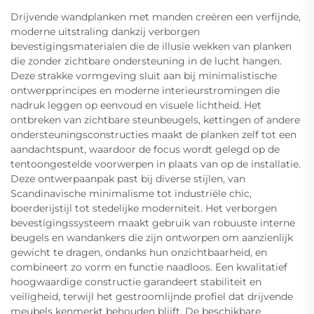
Drijvende wandplanken met manden creëren een verfijnde,
moderne uitstraling dankzij verborgen
bevestigingsmaterialen die de illusie wekken van planken
die zonder zichtbare ondersteuning in de lucht hangen.
Deze strakke vormgeving sluit aan bij minimalistische
ontwerpprincipes en moderne interieurstromingen die
nadruk leggen op eenvoud en visuele lichtheid. Het
ontbreken van zichtbare steunbeugels, kettingen of andere
ondersteuningsconstructies maakt de planken zelf tot een
aandachtspunt, waardoor de focus wordt gelegd op de
tentoongestelde voorwerpen in plaats van op de installatie.
Deze ontwerpaanpak past bij diverse stijlen, van
Scandinavische minimalisme tot industriële chic,
boerderijstijl tot stedelijke moderniteit. Het verborgen
bevestigingssysteem maakt gebruik van robuuste interne
beugels en wandankers die zijn ontworpen om aanzienlijk
gewicht te dragen, ondanks hun onzichtbaarheid, en
combineert zo vorm en functie naadloos. Een kwalitatief
hoogwaardige constructie garandeert stabiliteit en
veiligheid, terwijl het gestroomlijnde profiel dat drijvende
meubels kenmerkt behouden blijft. De beschikbare