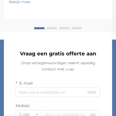
Bekijk meer
zowel de functionaliteit als de langetermijnprestaties.
Het besluitvormingsproces om...
Vraag een gratis offerte aan
Onze vertegenwoordiger neemt spoedig
contact met u op.
E-mail
0/100
Mobiel
Code
0/16