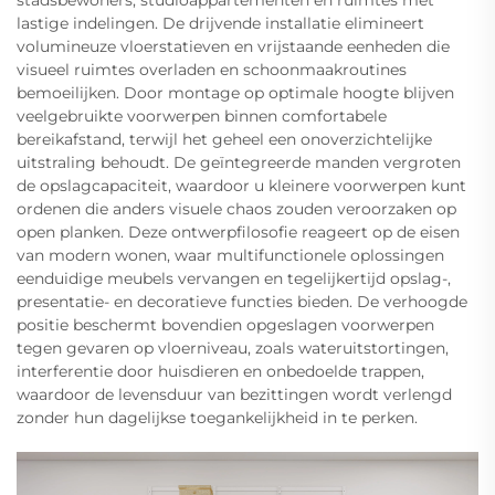
stadsbewoners, studioappartementen en ruimtes met
lastige indelingen. De drijvende installatie elimineert
volumineuze vloerstatieven en vrijstaande eenheden die
visueel ruimtes overladen en schoonmaakroutines
bemoeilijken. Door montage op optimale hoogte blijven
veelgebruikte voorwerpen binnen comfortabele
bereikafstand, terwijl het geheel een onoverzichtelijke
uitstraling behoudt. De geïntegreerde manden vergroten
de opslagcapaciteit, waardoor u kleinere voorwerpen kunt
ordenen die anders visuele chaos zouden veroorzaken op
open planken. Deze ontwerpfilosofie reageert op de eisen
van modern wonen, waar multifunctionele oplossingen
eenduidige meubels vervangen en tegelijkertijd opslag-,
presentatie- en decoratieve functies bieden. De verhoogde
positie beschermt bovendien opgeslagen voorwerpen
tegen gevaren op vloerniveau, zoals wateruitstortingen,
interferentie door huisdieren en onbedoelde trappen,
waardoor de levensduur van bezittingen wordt verlengd
zonder hun dagelijkse toegankelijkheid in te perken.