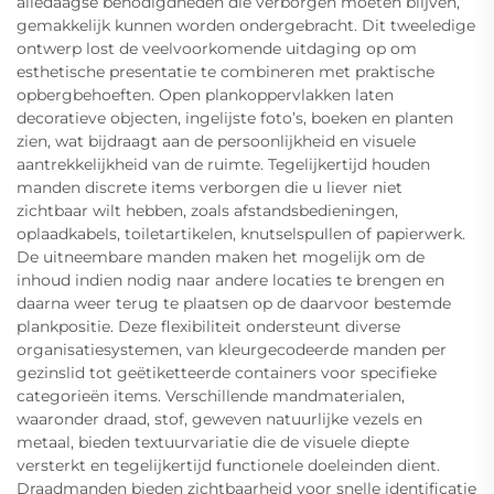
alledaagse benodigdheden die verborgen moeten blijven,
gemakkelijk kunnen worden ondergebracht. Dit tweeledige
ontwerp lost de veelvoorkomende uitdaging op om
esthetische presentatie te combineren met praktische
opbergbehoeften. Open plankoppervlakken laten
decoratieve objecten, ingelijste foto’s, boeken en planten
zien, wat bijdraagt aan de persoonlijkheid en visuele
aantrekkelijkheid van de ruimte. Tegelijkertijd houden
manden discrete items verborgen die u liever niet
zichtbaar wilt hebben, zoals afstandsbedieningen,
oplaadkabels, toiletartikelen, knutselspullen of papierwerk.
De uitneembare manden maken het mogelijk om de
inhoud indien nodig naar andere locaties te brengen en
daarna weer terug te plaatsen op de daarvoor bestemde
plankpositie. Deze flexibiliteit ondersteunt diverse
organisatiesystemen, van kleurgecodeerde manden per
gezinslid tot geëtiketteerde containers voor specifieke
categorieën items. Verschillende mandmaterialen,
waaronder draad, stof, geweven natuurlijke vezels en
metaal, bieden textuurvariatie die de visuele diepte
versterkt en tegelijkertijd functionele doeleinden dient.
Draadmanden bieden zichtbaarheid voor snelle identificatie