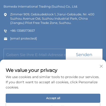
Bomeda International Trading (Suzhou) Co., Ltd.
Zimmer 909, Gebäudeblock 1, Jiarui-Gebäude, Nr. 400
Suzhou Avenue Ost, Suzhou Industrial Park, China
(Jiangsu) Pilot Free Trade Zone, Suzhou.
+86-13585173657
[email protected]
Senden
We value your privacy
We use cookies and similar tools to provide our services.
If you don't want to accept all cookies, click Personalize
Urheberrecht © 2026 Bomeda International Trading (Suzhou)
cookies.
Co., Ltd. Alle Rechte vorbehalten.
Datenschutzrichtlinie
Accept all