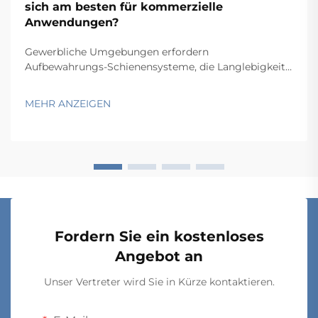
sich am besten für kommerzielle
Anwendungen?
Gewerbliche Umgebungen erfordern
Aufbewahrungs-Schienensysteme, die Langlebigkeit,
Funktionalität und Wirtschaftlichkeit in Einklang
bringen und gleichzeitig spezifische betriebliche
MEHR ANZEIGEN
Anforderungen erfüllen. Von Lagern und
Einzelhandelsbetrieben über Krankenhäuser bis hin zu
Produktionsstätten hängt die Wahl...
Fordern Sie ein kostenloses
Angebot an
Unser Vertreter wird Sie in Kürze kontaktieren.