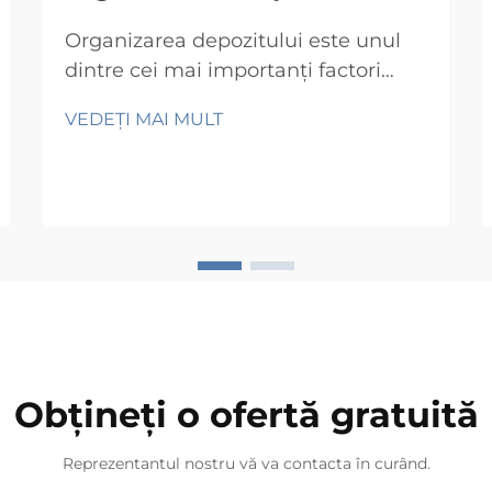
Organizarea depozitului este unul
dintre cei mai importanți factori
operaționali pentru orice afacere
VEDEȚI MAI MULT
care gestionează mărfuri fizice.
Indiferent dacă administrați o mică
cameră de stocare sau un centru de
distribuție de mare amploare,
modul în care stocați inventarul
dumneavoastră afectează direct
procesul de preluare...
Obțineți o ofertă gratuită
Reprezentantul nostru vă va contacta în curând.