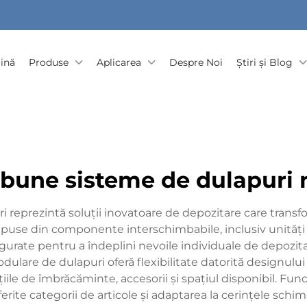
ină
Produse
Aplicarea
Despre Noi
Știri și Blog
 bune sisteme de dulapuri
reprezintă soluții inovatoare de depozitare care transfo
mpuse din componente interschimbabile, inclusiv unități de
onfigurate pentru a îndeplini nevoile individuale de depozi
ulare de dulapuri oferă flexibilitate datorită designului l
ile de îmbrăcăminte, accesorii și spațiul disponibil. Func
erite categorii de articole și adaptarea la cerințele schim