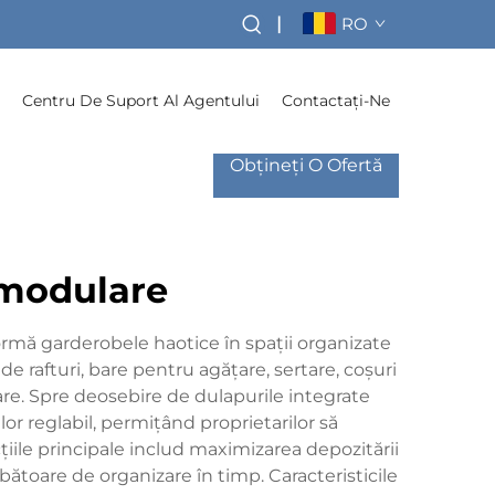
|
RO
Centru De Suport Al Agentului
Contactați-Ne
Obțineți O Ofertă
 modulare
rmă garderobele haotice în spații organizate
 rafturi, bare pentru agățare, sertare, coșuri
tare. Spre deosebire de dulapurile integrate
or reglabil, permițând proprietarilor să
țiile principale includ maximizarea depozitării
bătoare de organizare în timp. Caracteristicile