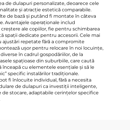
ea de dulapuri personalizate, deoarece cele
litate și atracție estetică comparabile.
te de bază și putând fi montate în câteva
re. Avantajele operaționale includ
creștere ale copiilor, fie pentru schimbarea
ită spații dedicate pentru accesorii. Cele mai
 ajustări repetate fără a compromite
emontează ușor pentru relocare în noi locuințe,
diverse în cadrul gospodăriilor, de la
sele spațioase din suburbiile, care caută
ă înceapă cu elementele esențiale și să le
 specific instalărilor tradiționale.
 fi înlocuite individual, fără a necesita
lare de dulapuri ca investiții inteligente,
e de stocare, adaptabile cerințelor specifice
.