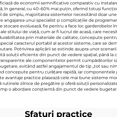
eficiază de economii semnificative comparativ cu instalar
în general, cu 40–60% mai puțin, oferind totuși funcționa
l de simplu, majoritatea sistemelor necesitând doar unel
e de angajarea unui specialist și complicațiile de programa
stocare evoluează, fie pentru a face loc garderobelor în 
le stilului de viață, cum ar fi lucrul de acasă, care neces
rabilitatea prin materiale de calitate, concepute pentru
n special caracterul portabil al acestor sisteme, care se d
tare. Potrivirea aplicării se extinde asupra unor scenarii 
soluții eficiente din punct de vedere spațial, până la ca
le transparente ale componentelor permit cumpărătorilor s
ugetare, evitând astfel angajamentul de tip „tot sau nimic”
nd concepute pentru curățare rapidă, iar componentele pot
te avantaje practice plasează cele mai bune sisteme modu
 rutinele zilnice de pregătire și oferă soluții personalizat
 timp o abordare conștientă din punct de vedere bugetar
Sfaturi practice