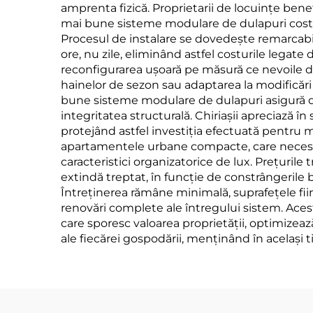
amprenta fizică. Proprietarii de locuințe ben
mai bune sisteme modulare de dulapuri costă, 
Procesul de instalare se dovedește remarcabi
ore, nu zile, eliminând astfel costurile legat
reconfigurarea ușoară pe măsură ce nevoile de 
hainelor de sezon sau adaptarea la modificări a
bune sisteme modulare de dulapuri asigură du
integritatea structurală. Chiriașii apreciază î
protejând astfel investiția efectuată pentru mu
apartamentele urbane compacte, care necesită 
caracteristici organizatorice de lux. Prețuri
extindă treptat, în funcție de constrângerile b
Întreținerea rămâne minimală, suprafețele fii
renovări complete ale întregului sistem. Aces
care sporesc valoarea proprietății, optimizează
ale fiecărei gospodării, menținând în același