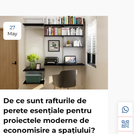
27
1
May
Ju
De ce sunt rafturile de
Ghi
perete esențiale pentru
mo
proiectele moderne de
div
economisire a spațiului?
dul