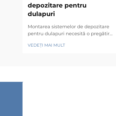
depozitare pentru
dulapuri
Montarea sistemelor de depozitare
pentru dulapuri necesită o pregătire
atentă și o verificare sistematică
VEDEȚI MAI MULT
pentru a asigura funcționarea
optimă și durabilitatea pe termen
lung. Contractorii profesioniști și
managerii de facilități înțeleg că
instalarea cu succes a sistemelor de
depozitare pentru dulapuri implică...