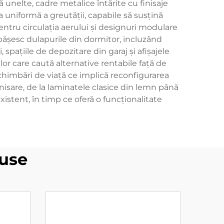
nelte, cadre metalice întărite cu finisaje
a uniformă a greutății, capabile să susțină
entru circulația aerului și designuri modulare
epășesc dulapurile din dormitor, incluzând
spațiile de depozitare din garaj și afișajele
r care caută alternative rentabile față de
 schimbări de viață ce implică reconfigurarea
inisare, de la laminatele clasice din lemn până
istent, în timp ce oferă o funcționalitate
use