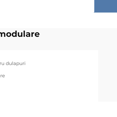
 modulare
ru dulapuri
re