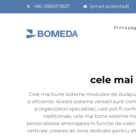
+86-13585173657
[email protected]
Prima pag
cele mai
Cele mai bune sisteme modulare de dulapuri 
și eficiente. Aceste sisteme versatil sunt co
și organizatori specializați, care pot fi c
tradiționale, cele mai bune sisteme mod
personalizeze amenajarea în funcție de colecți
verticale, crearea de zone dedicate pentru dif