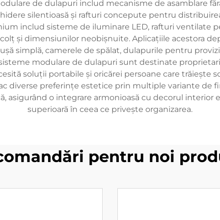
dulare de dulapuri includ mecanisme de asamblare fără u
chidere silentioasă și rafturi concepute pentru distribuire
ium includ sisteme de iluminare LED, rafturi ventilate p
 colț și dimensiunilor neobișnuite. Aplicațiile acestora d
șă simplă, camerele de spălat, dulapurile pentru provizii, 
steme modulare de dulapuri sunt destinate proprietarilo
cesită soluții portabile și oricărei persoane care trăiește
ac diverse preferințe estetice prin multiple variante de f
, asigurând o integrare armonioasă cu decorul interior ex
superioară în ceea ce privește organizarea.
comandări pentru noi prod