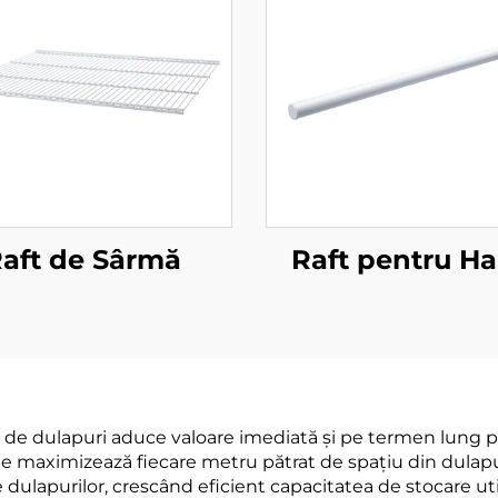
aft de Sârmă
Raft pentru Ha
de dulapuri aduce valoare imediată și pe termen lung prin
e maximizează fiecare metru pătrat de spațiu din dulapuri
 dulapurilor, crescând eficient capacitatea de stocare util