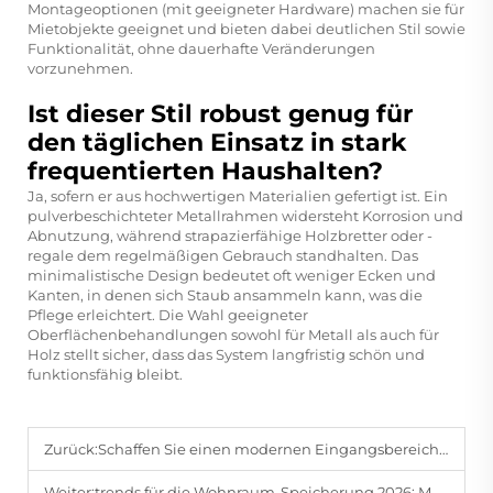
Montageoptionen (mit geeigneter Hardware) machen sie für
Mietobjekte geeignet und bieten dabei deutlichen Stil sowie
Funktionalität, ohne dauerhafte Veränderungen
vorzunehmen.
Ist dieser Stil robust genug für
den täglichen Einsatz in stark
frequentierten Haushalten?
Ja, sofern er aus hochwertigen Materialien gefertigt ist. Ein
pulverbeschichteter Metallrahmen widersteht Korrosion und
Abnutzung, während strapazierfähige Holzbretter oder -
regale dem regelmäßigen Gebrauch standhalten. Das
minimalistische Design bedeutet oft weniger Ecken und
Kanten, in denen sich Staub ansammeln kann, was die
Pflege erleichtert. Die Wahl geeigneter
Oberflächenbehandlungen sowohl für Metall als auch für
Holz stellt sicher, dass das System langfristig schön und
funktionsfähig bleibt.
Zurück:
Schaffen Sie einen modernen Eingangsbereich: Die Lösung mit der schwebenden Regal-Konsole
Weiter:
trends für die Wohnraum-Speicherung 2026: MDF + minimalistische schwebende Regale | Exklusiv von Bomeda