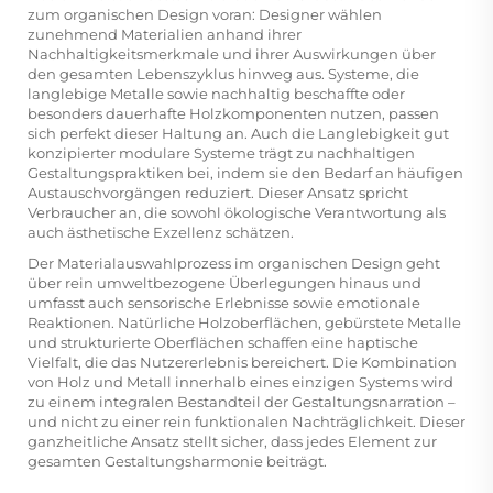
zum organischen Design voran: Designer wählen
zunehmend Materialien anhand ihrer
Nachhaltigkeitsmerkmale und ihrer Auswirkungen über
den gesamten Lebenszyklus hinweg aus. Systeme, die
langlebige Metalle sowie nachhaltig beschaffte oder
besonders dauerhafte Holzkomponenten nutzen, passen
sich perfekt dieser Haltung an. Auch die Langlebigkeit gut
konzipierter modulare Systeme trägt zu nachhaltigen
Gestaltungspraktiken bei, indem sie den Bedarf an häufigen
Austauschvorgängen reduziert. Dieser Ansatz spricht
Verbraucher an, die sowohl ökologische Verantwortung als
auch ästhetische Exzellenz schätzen.
Der Materialauswahlprozess im organischen Design geht
über rein umweltbezogene Überlegungen hinaus und
umfasst auch sensorische Erlebnisse sowie emotionale
Reaktionen. Natürliche Holzoberflächen, gebürstete Metalle
und strukturierte Oberflächen schaffen eine haptische
Vielfalt, die das Nutzererlebnis bereichert. Die Kombination
von Holz und Metall innerhalb eines einzigen Systems wird
zu einem integralen Bestandteil der Gestaltungsnarration –
und nicht zu einer rein funktionalen Nachträglichkeit. Dieser
ganzheitliche Ansatz stellt sicher, dass jedes Element zur
gesamten Gestaltungsharmonie beiträgt.