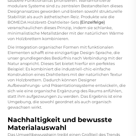
saubere Funktionalität priorisieren. Wandmontierte
modulare Systeme sind zu zentralen Bestandteilen dieses
Designansatzes geworden und bieten sowohl strukturelle
Stabilität als auch ästhetischen Reiz. Produkte wie die
BOMEDA Holzbrett-Drahtleiter-Sets
(Einzelfelge)
veranschaulichen dieses Prinzip, indem sie schlanke,
minimalistische Metallständer mit der natürlichen Wärme
von Holzbrettern kombinieren.
Die Integration organischer Formen mit funktionalen
Elementen schafft eine einzigartige Design-Sprache, die
unser grundlegendes Bedürfnis nach Verbindung mit der
Natur anspricht. Dieses Set bietet hierfür ein perfektes
Beispiel: Es kombiniert die industriell-chic-einfache
Konstruktion eines Drahtleiters mit der natürlichen Textur
von Holzbrettern. Dadurch können Designer
Aufbewahrungs- und Präsentationssysteme entwickeln, die
sich wie eine organische Ergänzung des Raums anfühlen,
statt ihm aufgezwungen zu werden. Das Ergebnis ist eine
Umgebung, die sowohl geordnet als auch organisch
gewachsen wirkt.
Nachhaltigkeit und bewusste
Materialauswahl
Das Umweltbewusstsein treibt einen Großteil des Trends