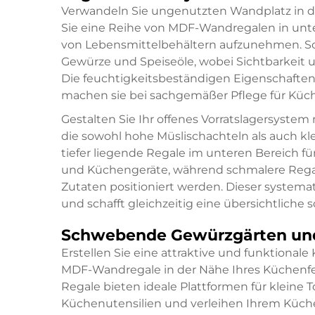
Verwandeln Sie ungenutzten Wandplatz in der
Sie eine Reihe von
MDF-Wandregalen
in un
von Lebensmittelbehältern aufzunehmen. Sch
Gewürze und Speiseöle, wobei Sichtbarkeit u
Die feuchtigkeitsbeständigen Eigenschaft
machen sie bei sachgemäßer Pflege für K
Gestalten Sie Ihr offenes Vorratslagersyste
die sowohl hohe Müslischachteln als auch kl
tiefer liegende Regale im unteren Bereich 
und Küchengeräte, während schmalere Rega
Zutaten positioniert werden. Dieser systema
und schafft gleichzeitig eine übersichtlich
Schwebende Gewürzgärten und
Erstellen Sie eine attraktive und funktional
MDF-Wandregale in der Nähe Ihres Küchenfens
Regale bieten ideale Plattformen für kleine 
Küchenutensilien und verleihen Ihrem Küche