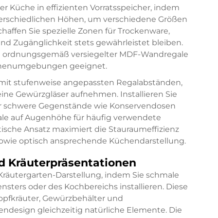
 Küche in effizienten Vorratsspeicher, indem
terschiedlichen Höhen, um verschiedene Größen
affen Sie spezielle Zonen für Trockenware,
nd Zugänglichkeit stets gewährleistet bleiben.
en ordnungsgemäß versiegelter MDF-Wandregale
üchenumgebungen geeignet.
m mit stufenweise angepassten Regalabständen,
eine Gewürzgläser aufnehmen. Installieren Sie
für schwere Gegenstände wie Konservendosen
le auf Augenhöhe für häufig verwendete
tische Ansatz maximiert die Stauraumeffizienz
e sowie optisch ansprechende Küchendarstellung.
 Kräuterpräsentationen
e Kräutergarten-Darstellung, indem Sie schmale
ters oder des Kochbereichs installieren. Diese
Topfkräuter, Gewürzbehälter und
ndesign gleichzeitig natürliche Elemente. Die