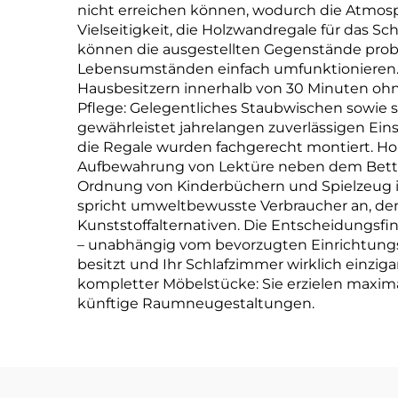
nicht erreichen können, wodurch die Atmosp
Vielseitigkeit, die Holzwandregale für das S
können die ausgestellten Gegenstände probl
Lebensumständen einfach umfunktionieren.
Hausbesitzern innerhalb von 30 Minuten ohne
Pflege: Gelegentliches Staubwischen sowie s
gewährleistet jahrelangen zuverlässigen Ein
die Regale wurden fachgerecht montiert. Hol
Aufbewahrung von Lektüre neben dem Bett bis
Ordnung von Kinderbüchern und Spielzeug in
spricht umweltbewusste Verbraucher an, den
Kunststoffalternativen. Die Entscheidungsfi
– unabhängig vom bevorzugten Einrichtungsst
besitzt und Ihr Schlafzimmer wirklich einz
kompletter Möbelstücke: Sie erzielen maxima
künftige Raumneugestaltungen.