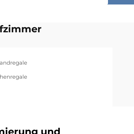
afzimmer
andregale
chenregale
ierung und