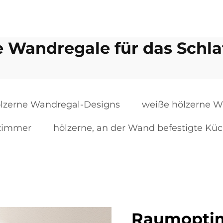
e Wandregale für das Schl
lzerne Wandregal-Designs
weiße hölzerne W
fzimmer
hölzerne, an der Wand befestigte Kü
Raumoptim