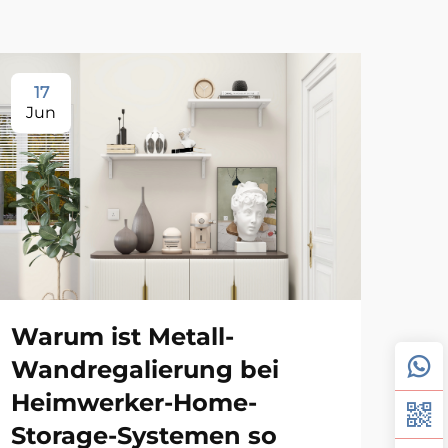
17
1
Jun
Ju
Ka
Warum ist Metall-
Wa
Wandregalierung bei
Or
Heimwerker-Home-
Wo
Storage-Systemen so