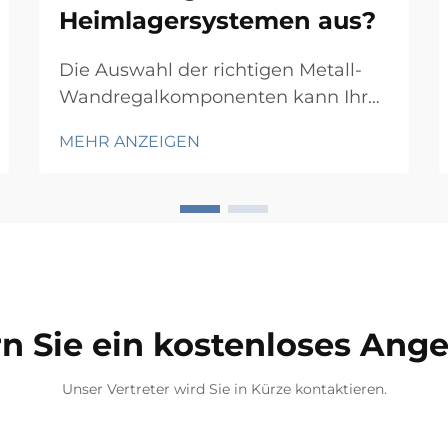
Heimlagersystemen aus?
Die Auswahl der richtigen Metall-
Wandregalkomponenten kann Ihre
Nutzung des vertikalen Raums im
MEHR ANZEIGEN
Haus vollständig verändern. Metall-
Wandregalierung bietet eine
robuste und anpassungsfähige
Grundlage, um alles von Büchern
und Küchenutensilien bis hin zu
Werkzeugen und
Dekorationsgegenständen zu
n Sie ein kostenloses Ang
ordnen...
Unser Vertreter wird Sie in Kürze kontaktieren.