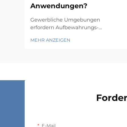
Anwendungen?
Gewerbliche Umgebungen
erfordern Aufbewahrungs-
Schienensysteme, die
MEHR ANZEIGEN
Langlebigkeit, Funktionalität und
Wirtschaftlichkeit in Einklang
bringen und gleichzeitig spezifische
betriebliche Anforderungen erfüllen.
Von Lagern und
Einzelhandelsbetrieben über
Krankenhäuser bis hin zu
Forder
Produktionsstätten hängt die Wahl...
E-Mail