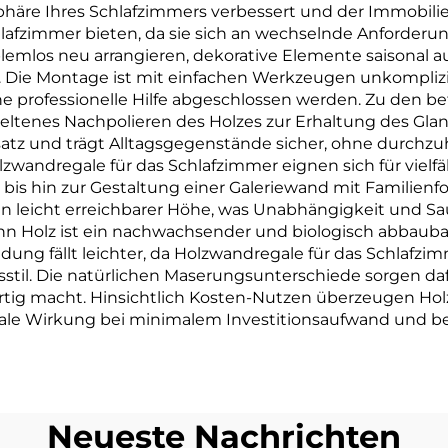
häre Ihres Schlafzimmers verbessert und der Immobilien
chlafzimmer bieten, da sie sich an wechselnde Anforderun
emlos neu arrangieren, dekorative Elemente saisonal a
 Die Montage ist mit einfachen Werkzeugen unkompliz
 professionelle Hilfe abgeschlossen werden. Zu den betr
eltenes Nachpolieren des Holzes zur Erhaltung des Glan
satz und trägt Alltagsgegenstände sicher, ohne durchzu
zwandregale für das Schlafzimmer eignen sich für viel
 hin zur Gestaltung einer Galeriewand mit Familienfot
 leicht erreichbarer Höhe, was Unabhängigkeit und Sau
n Holz ist ein nachwachsender und biologisch abbaubar
ndung fällt leichter, da Holzwandregale für das Schlaf
il. Die natürlichen Maserungsunterschiede sorgen dafü
igartig macht. Hinsichtlich Kosten-Nutzen überzeugen H
le Wirkung bei minimalem Investitionsaufwand und bewah
Neueste Nachrichten