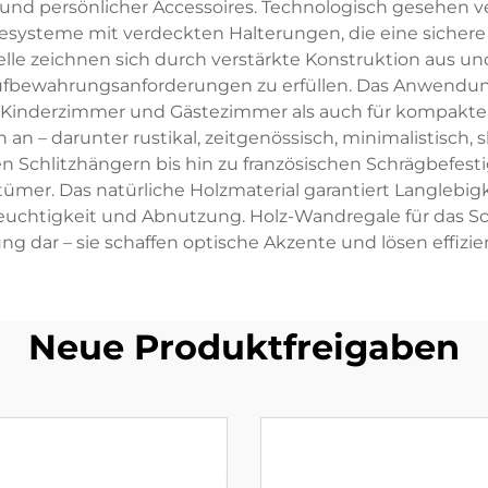
 und persönlicher Accessoires. Technologisch gesehen
esysteme mit verdeckten Halterungen, die eine sichere
lle zeichnen sich durch verstärkte Konstruktion aus und
ufbewahrungsanforderungen zu erfüllen. Das Anwendung
, Kinderzimmer und Gästezimmer als auch für kompakte 
an – darunter rustikal, zeitgenössisch, minimalistisch, s
 Schlitzhängern bis hin zu französischen Schrägbefesti
ntümer. Das natürliche Holzmaterial garantiert Langleb
htigkeit und Abnutzung. Holz-Wandregale für das Schl
 dar – sie schaffen optische Akzente und lösen effiz
Neue Produktfreigaben