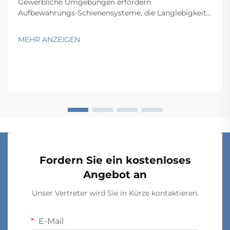
Gewerbliche Umgebungen erfordern
Aufbewahrungs-Schienensysteme, die Langlebigkeit,
Funktionalität und Wirtschaftlichkeit in Einklang
bringen und gleichzeitig spezifische betriebliche
MEHR ANZEIGEN
Anforderungen erfüllen. Von Lagern und
Einzelhandelsbetrieben über Krankenhäuser bis hin zu
Produktionsstätten hängt die Wahl...
Fordern Sie ein kostenloses
Angebot an
Unser Vertreter wird Sie in Kürze kontaktieren.
E-Mail