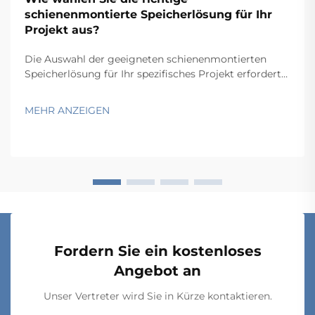
schienenmontierte Speicherlösung für Ihr
Projekt aus?
Die Auswahl der geeigneten schienenmontierten
Speicherlösung für Ihr spezifisches Projekt erfordert
eine sorgfältige Abwägung mehrerer technischer und
betrieblicher Faktoren, die sich unmittelbar auf
MEHR ANZEIGEN
Funktionalität und Langzeitperformance auswirken.
Der Entscheidungsprozess umfasst …
Fordern Sie ein kostenloses
Angebot an
Unser Vertreter wird Sie in Kürze kontaktieren.