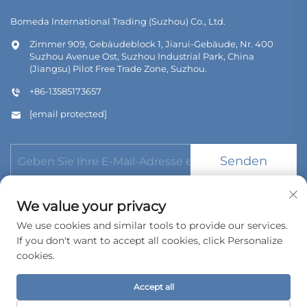
Bomeda International Trading (Suzhou) Co., Ltd.
Zimmer 909, Gebäudeblock 1, Jiarui-Gebäude, Nr. 400
Suzhou Avenue Ost, Suzhou Industrial Park, China
(Jiangsu) Pilot Free Trade Zone, Suzhou.
+86-13585173657
[email protected]
Senden
We value your privacy
We use cookies and similar tools to provide our services.
If you don't want to accept all cookies, click Personalize
Urheberrecht © 2026 Bomeda International Trading (Suzhou)
cookies.
Co., Ltd. Alle Rechte vorbehalten.
Datenschutzrichtlinie
Accept all