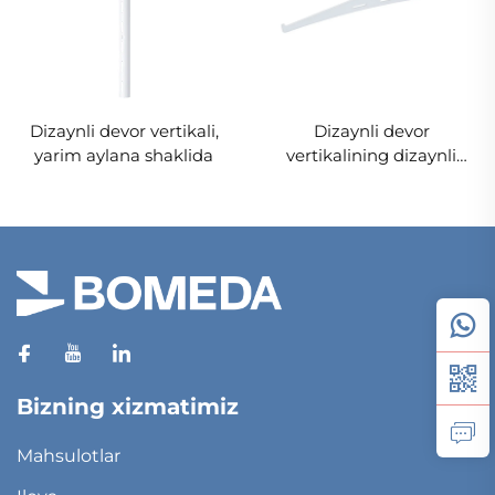
Dizaynli devor vertikali,
Dizaynli devor
yarim aylana shaklida
vertikalining dizaynli
skobinasi
Bizning xizmatimiz
Mahsulotlar