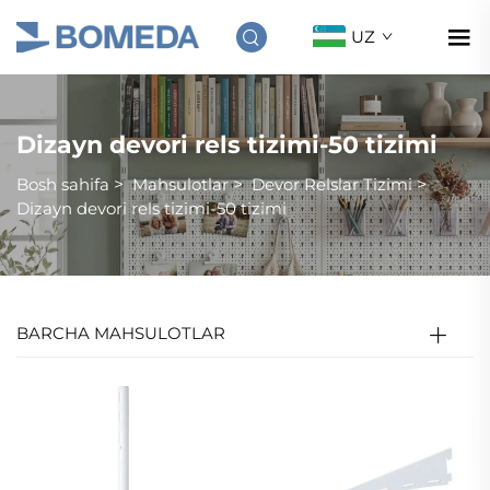
UZ
Dizayn devori rels tizimi-50 tizimi
Bosh sahifa
>
Mahsulotlar
>
Devor Relslar Tizimi
>
Dizayn devori rels tizimi-50 tizimi
BARCHA MAHSULOTLAR