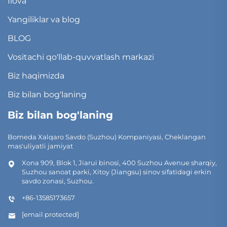
Ilova
Yangiliklar va blog
BLOG
Vositachi qo'llab-quvvatlash markazi
Biz haqimizda
Biz bilan bog'laning
Biz bilan bog'laning
Bomeda Xalqaro Savdo (Suzhou) Kompaniyasi, Cheklangan
mas'uliyatli jamiyat
Xona 909, Blok 1, Jiarui binosi, 400 Suzhou Avenue sharqiy,
Suzhou sanoat parki, Xitoy (Jiangsu) sinov sifatidagi erkin
savdo zonasi, Suzhou.
+86-13585173657
[email protected]