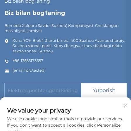
Biz bilan bog'laning
Biz bilan bog'laning
Bomeda Xalqaro Savdo (Suzhou) Kompaniyasi, Cheklangan
mas'uliyatli jamiyat
Xona 909, Blok 1, Jiarui binosi, 400 Suzhou Avenue sharqiy,
Suzhou sanoat parki, Xitoy (Jiangsu) sinov sifatidagi erkin
savdo zonasi, Suzhou.
+86-13585173657
[email protected]
Yuborish
We value your privacy
We use cookies and similar tools to provide our services.
If you don't want to accept all cookies, click Personalize
Copyright © 2026 Bomeda International Trading (Suzhou) Co.,
Ltd. Barcha huquqlar reserve.