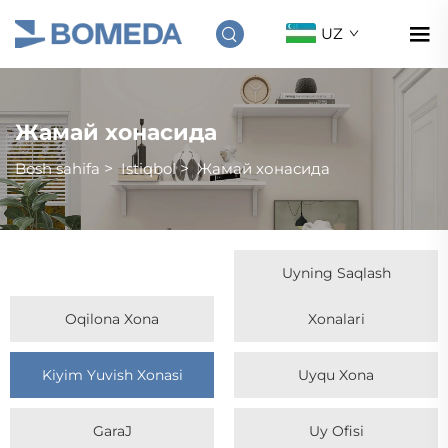
UZ
Жамай хонасида
Bosh sahifa
>
Istiqbol
>
Жамай хонасида
Uyning Saqlash
Oqilona Xona
Xonalari
Kiyim Yuvish Xonasi
Uyqu Xona
GaraJ
Uy Ofisi