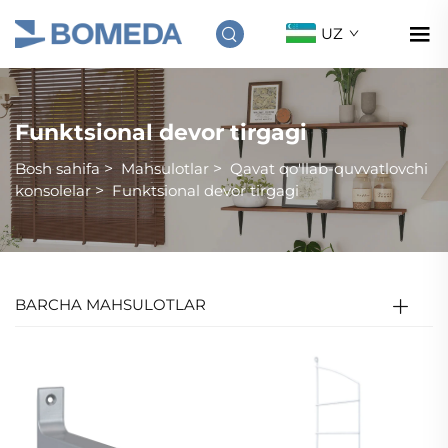
UZ
Funktsional devor tirgagi
Bosh sahifa
>
Mahsulotlar
>
Qavat qo'llab-quvvatlovchi
konsolelar
>
Funktsional devor tirgagi
BARCHA MAHSULOTLAR