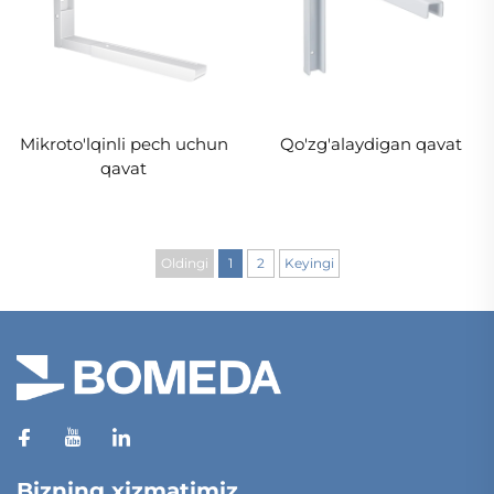
Mikroto'lqinli pech uchun
Qo'zg'alaydigan qavat
qavat
Oldingi
1
2
Keyingi
Bizning xizmatimiz