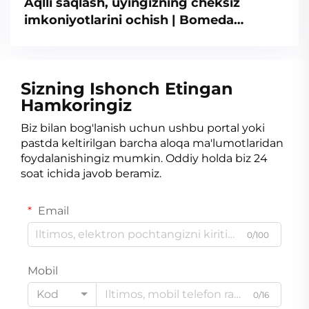
Aqlli saqlash, uyingizning cheksiz
imkoniyotlarini ochish | Bomeda
saqlash tizimi tajribasini ulashish
Sizning Ishonch Etingan
Hamkoringiz
Biz bilan bog'lanish uchun ushbu portal yoki
pastda keltirilgan barcha aloqa ma'lumotlaridan
foydalanishingiz mumkin. Oddiy holda biz 24
soat ichida javob beramiz.
Email
0/100
Mobil
Kod
0/16