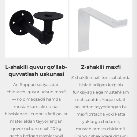
Kvadrat buk yog'och
lamellar uchun
B
kronshteyn
Kvadrat buk yog'och lamellar
uchun kronshteyn yuqori sifatli
buk yog'ochidan tayyorlangan,
lamellar uchun kronshteyn 10
kg gacha bo'lgan og'irlikdagi
B
-
Z-shaklli maxfi
rasmlar yoki bezak buyumlarni
i
Z-shaklli maxfi turli sohalarda
qo'llab-quvvatlash uchun
ishlatiladigan ko'plab
mustahkam asos yaratadi.
i
funksiyaga ega mustahkam
Kvadrat buk yog'och lamellar
mahsulotdir. Yuqori sifatli
uchun kronshteyn...dir
po'latdan tayyorlangan bu
at
maxfi o'rtacha yoki katta
yuklarga chidamli,
mustahkam va chidamli.
Uning Z shaklidagi dizayni