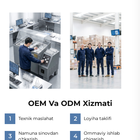
OEM Va ODM Xizmati
Texnik maslahat
Loyiha taklifi
Namuna sinovdan
Ommaviy ishlab
o'tkazish
chiqarish