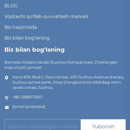
BLOG
Vositachi qo'llab-quvvatlash markazi
Biz haqimizda
Biz bilan bog'laning
Biz bilan bog'laning
Bomeda Xalqaro Savdo (Suzhou) Kompaniyasi, Cheklangan
mas'uliyatli jamiyat
Xona 909, Blok 1, Jiarui binosi, 400 Suzhou Avenue sharqiy,
Suzhou sanoat parki, Xitoy (Jiangsu) sinov sifatidagi erkin
savdo zonasi, Suzhou.
+86-13585173657
[email protected]
Yuborish