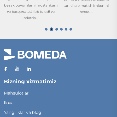
am
turlicha o'rnatish imkonini
beradi...
Bizning xizmatimiz
Mahsulotlar
Ilova
Yangiliklar va blog