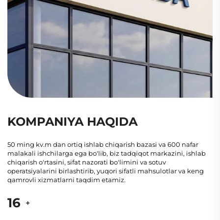
KOMPANIYA HAQIDA
50 ming kv.m dan ortiq ishlab chiqarish bazasi va 600 nafar
malakali ishchilarga ega bo'lib, biz tadqiqot markazini, ishlab
chiqarish o'rtasini, sifat nazorati bo'limini va sotuv
operatsiyalarini birlashtirib, yuqori sifatli mahsulotlar va keng
qamrovli xizmatlarni taqdim etamiz.
20
+