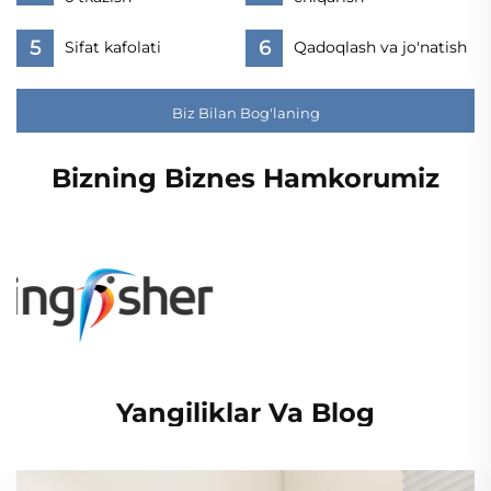
Sifat kafolati
Qadoqlash va jo'natish
Biz Bilan Bog'laning
Bizning Biznes Hamkorumiz
Yangiliklar Va Blog