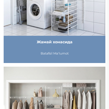
Жамай хонасида
Batafsil Ma'lumot