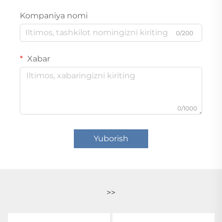
Kompaniya nomi
0/200
Xabar
0/1000
Yuborish
>>