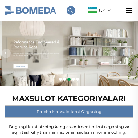
UZ
MAXSULOT KATEGORIYALARI
Barcha Mahsulotlarni O'rganing
Bugungi kuni bizning keng assortimentimizni o'rganing va
aqlli tashkiliy tizimlarimiz bilan saqlash ilhomini oching.