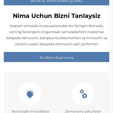
BATAFSIL MUHOKAMA QILAMIZ
Nima Uchun Bizni Tanlaysiz
Saqlash sohasida mutaxassislardan biri bo'lgan Bomeda,
sizning fazoingizni o'zgartiradi: samaradorlikni maksimal
darajada oshiruvchi, barqaror funktsionallikni ta'minlovchi va
uslubni yuqori darajada oshiruvchi aqlli yechimlar.
Biz Bilan Bog'laning
Texnologik Innovatsiya
Zamonaviy uskunalar